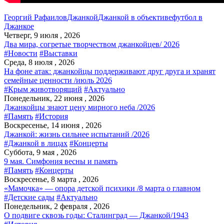
Георгий Рафаилов
Джанкой
Джанкой в объективе
футбол в
Джанкое
Четверг, 9 июля , 2026
Два мира, согретые творчеством джанкойцев/ 2026
#Новости
#Выставки
Среда, 8 июля , 2026
На фоне атак: джанкойцы поддерживают друг друга и хранят
семейные ценности /июль 2026
#Крым животворящий
#Актуально
Понедельник, 22 июня , 2026
Джанкойцы знают цену мирного неба /2026
#Память
#История
Воскресенье, 14 июня , 2026
Джанкой: жизнь сильнее испытаний /2026
#Джанкой в лицах
#Концерты
Суббота, 9 мая , 2026
9 мая. Симфония весны и память
#Память
#Концерты
Воскресенье, 8 марта , 2026
«Мамочка» — опора детской психики /8 марта о главном
#Детские сады
#Актуально
Понедельник, 2 февраля , 2026
О подвиге сквозь годы: Сталинград — Джанкой/1943