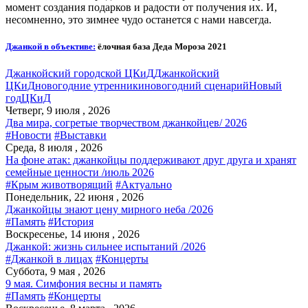
момент создания подарков и радости от получения их. И,
несомненно, это зимнее чудо останется с нами навсегда.
Джанкой в объективе:
ёлочная база Деда Мороза 2021
Джанкойский городской ЦКиД
Джанкойский
ЦКиД
новогодние утренники
новогодний сценарий
Новый
год
ЦКиД
Четверг, 9 июля , 2026
Два мира, согретые творчеством джанкойцев/ 2026
#Новости
#Выставки
Среда, 8 июля , 2026
На фоне атак: джанкойцы поддерживают друг друга и хранят
семейные ценности /июль 2026
#Крым животворящий
#Актуально
Понедельник, 22 июня , 2026
Джанкойцы знают цену мирного неба /2026
#Память
#История
Воскресенье, 14 июня , 2026
Джанкой: жизнь сильнее испытаний /2026
#Джанкой в лицах
#Концерты
Суббота, 9 мая , 2026
9 мая. Симфония весны и память
#Память
#Концерты