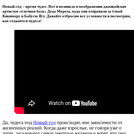
Новый год – время чудес. Вот и возникла в воображении джанкойских
артистов «ёлочная база» Деда Мороза, куда они отправили за ёлкой
Кикимору и Бабусю Ягу. Давайте отбросим все условности и посмотрим,
как создаются чудеса!
Да, чудеса под
Новый год
происходят, вне зависимости от
жизненных реалий. Когда даже взрослые, не говоря уже о
детях, загадывают самые заветные желания и верят, что они