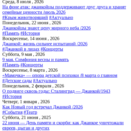
Среда, 8 июля , 2026
На фоне атак: джанкойцы поддерживают друг друга и хранят
семейные ценности /июль 2026
#Крым животворящий
#Актуально
Понедельник, 22 июня , 2026
Джанкойцы знают цену мирного неба /2026
#Память
#История
Воскресенье, 14 июня , 2026
Джанкой: жизнь сильнее испытаний /2026
#Джанкой в лицах
#Концерты
Суббота, 9 мая , 2026
9 мая. Симфония весны и память
#Память
#Концерты
Воскресенье, 8 марта , 2026
«Мамочка» — опора детской психики /8 марта о главном
#Детские сады
#Актуально
Понедельник, 2 февраля , 2026
О подвиге сквозь годы: Сталинград — Джанкой/1943
#История
Четверг, 1 января , 2026
Как Новый год встречал Джанкой /2026
#События
#Театр
Суббота, 21 июня , 2025
22 июня — День памяти и скорби: как Джанкое уничтожали
евреев, цыган и других