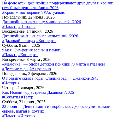
На фоне атак: джанкойцы поддерживают друг друга и хранят
семейные ценности /июль 2026
#Крым животворящий
#Актуально
Понедельник, 22 июня , 2026
Джанкойцы знают цену мирного неба /2026
#Память
#История
Воскресенье, 14 июня , 2026
Джанкой: жизнь сильнее испытаний /2026
#Джанкой в лицах
#Концерты
Суббота, 9 мая , 2026
9 мая. Симфония весны и память
#Память
#Концерты
Воскресенье, 8 марта , 2026
«Мамочка» — опора детской психики /8 марта о главном
#Детские сады
#Актуально
Понедельник, 2 февраля , 2026
О подвиге сквозь годы: Сталинград — Джанкой/1943
#История
Четверг, 1 января , 2026
Как Новый год встречал Джанкой /2026
#События
#Театр
Суббота, 21 июня , 2025
22 июня — День памяти и скорби: как Джанкое уничтожали
евреев, цыган и других
#Память
#История