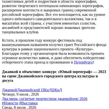
талантливых детей и подростков в области хореографии,
развитие творческого потенциала начинающих хореографов,
расширение контекста и жанровых границ современной
российской хореографии. Все это воплощается, как на уровне
одного небольшого самодеятельного коллектива, так и в
масштабах всей страны, с участием именитых солистов,
ансамблей и представителей хорошо знакомых зрителю
танцевальных клубов.
Кстати, в прошлом году конкурс-фестиваль под
вышеуказанным названием получил грант Российского фонда
культуры в рамках национального проекта «Культура».
Благодаря этому у организаторов была возможность принять
огромное количество заявок, и даже обеспечить победителям
отборочного этапа проезд и проживание в
Петербурге
!
Джанкой в объективе: конкурс «Юный хореограф» — 2023
на сцене Джанкойского городского центра культуры и
досуга
Джанкой
Джанкойский ЦКиД
ЦКиД
Четверг, 9 июля , 2026
Два мира, согретые творчеством джанкойцев/ 2026
#Новости
#Выставки
Среда, 8 июля , 2026