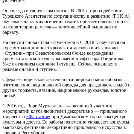
увлечение.
Она всегда в творческом поиске. В 2001 г. при содействии
Турецкого Агентства по сотрудничеству и развитию (Т I К А)
обучалась на курсах освоения техник орнаментального шитья
и основ теории ремесла — золотошвейной вышивки по
бархату.
На пенсии снова стала «студенткой». С 2018 г. обучается на
курсах традиционного крымскотатарского шитья школы
«Ступени» при Севастопольском Фонде возрождения
крымскотатарской культуры имени профессора Изидинова.
Уже с отличием окончила I ступень. Сейчас осваивает в
режиме онлайн II ступень.
Сфера её творческой деятельности широка и многообразна:
изготовление национальной одежды для праздников, свадеб и
других торжеств, вязание, национальное рукоделье, золотое
шитьё.
С 2016 года Зоре Муртазаевна — активный участник
мероприятий клуба любителей декоративно — прикладного
творчества
«Фантазия»
при Джанкойском городском центре
культуры и досуга. Ее работы неизменно украшают конкурсы,
выставки, фестивали декоративно-прикладного искусства в
городе и Республике.