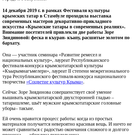
14 декабря 2019 г. в рамках Фестиваля культуры
крымских татар в Стамбуле проходила выставка
современных мастеров декоративно-прикладного
искусства «Крымские татары в современных реалиях».
Внимание посетителей привлекли две работы Зоре
Зиядиновой: феска и къуран- къапу, расшитые золотом по
бархату.
Она — участник семинара «Развитие ремесел и
национальных культур», лауреат Республиканского
фестиваля-конкурса крымскотатарской культуры
«Къырымнагъмелери», лауреат II степени межрегионального
тура Республиканского фестиваля-конкурса национального
творчества
«Соцветие культур Крыма»
.
Сейчас Зоре Зиядинова совершенствует своё умение
вышивать крымскотатарской двухсторонней гладью –
татаришлеме, шьёт мужские крымскотатарские головные
уборы– такъие.
Ей очень нравится процесс работы: когда из простых
материалов получается невероятно красивая вещь. И ничто не
может сравниться с радостью окончания сложного и долгого
процесса, — убеждена рукодельница.