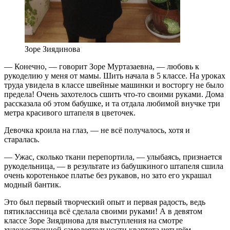
Зоре Зиядинова
— Конечно, — говорит Зоре Муртазаевна, — любовь к
рукоделию у меня от мамы. Шить начала в 5 классе. На уроках
труда увидела в классе швейные машинки и восторгу не было
предела! Очень захотелось сшить что-то своими руками. Дома
рассказала об этом бабушке, и та отдала любимой внучке три
метра красивого штапеля в цветочек.
Девочка кроила на глаз, — не всё получалось, хотя и
старалась.
— Ужас, сколько ткани перепортила, — улыбаясь, признается
рукодельница, — в результате из бабушкиного штапеля сшила
очень коротенькое платье без рукавов, но зато его украшал
модный бантик.
Это был первый творческий опыт и первая радость, ведь
пятиклассница всё сделала своими руками! А в девятом
классе Зоре Зиядинова для выступления на смотре
художественной самодеятельности квартета четырём