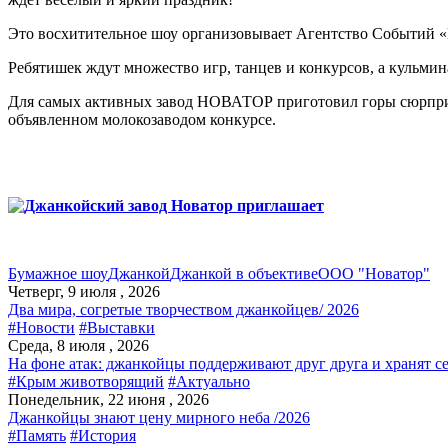
Это восхитительное шоу организовывает Агентство Событий «
Ребятишек ждут множество игр, танцев и конкурсов, а кульми
Для самых активных завод НОВАТОР приготовил горы сюрприз
объявленном молокозаводом конкурсе.
Бумажное шоу
Джанкой
Джанкой в объективе
ООО "Новатор"
Четверг, 9 июля , 2026
Два мира, согретые творчеством джанкойцев/ 2026
#Новости
#Выставки
Среда, 8 июля , 2026
На фоне атак: джанкойцы поддерживают друг друга и хранят с
#Крым животворящий
#Актуально
Понедельник, 22 июня , 2026
Джанкойцы знают цену мирного неба /2026
#Память
#История