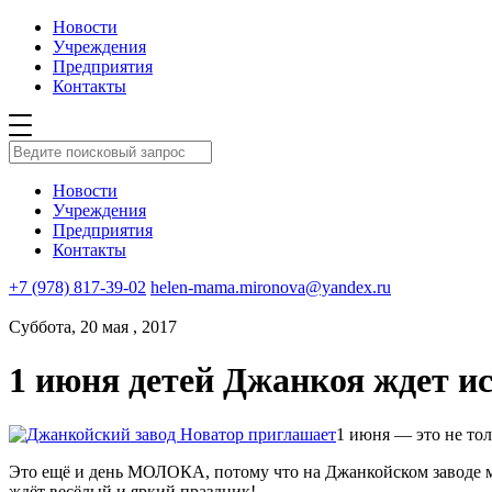
Новости
Учреждения
Предприятия
Контакты
Новости
Учреждения
Предприятия
Контакты
+7 (978) 817-39-02
helen-mama.mironova@yandex.ru
Суббота, 20 мая , 2017
1 июня детей Джанкоя ждет и
1 июня — это не тол
Это ещё и день МОЛОКА, потому что на Джанкойском заводе мо
ждёт весёлый и яркий праздник!