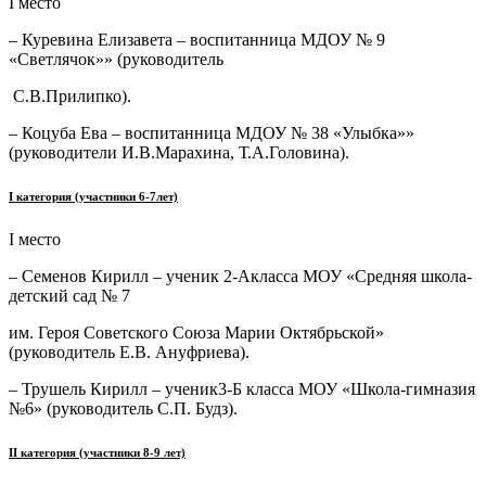
I место
– Куревина Елизавета – воспитанница МДОУ № 9
«Светлячок»» (руководитель
С.В.Прилипко).
– Коцуба Ева – воспитанница МДОУ № 38 «Улыбка»»
(руководители И.В.Марахина, Т.А.Головина).
I
категория (участники 6-7лет)
I место
– Семенов Кирилл – ученик 2-Акласса МОУ «Средняя школа-
детский сад № 7
им. Героя Советского Союза Марии Октябрьской»
(руководитель Е.В. Ануфриева).
– Трушель Кирилл – ученик3-Б класса МОУ «Школа-гимназия
№6» (руководитель С.П. Будз).
II
категория (участники 8-9 лет)