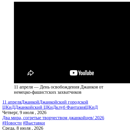
11 апреля — День освобождения Джанкоя от
немецко-фашистских захватчиков
11 апреля
Джанкой
Джанкойский городской
ЦКиД
Джанкойский ЦКиД
клуб Фантазия
ЦКиД
Четверг, 9 июля , 2026
Два мира, согретые творчеством джанкойцев/ 2026
#Новости
#Выставки
Среда, 8 июля , 2026