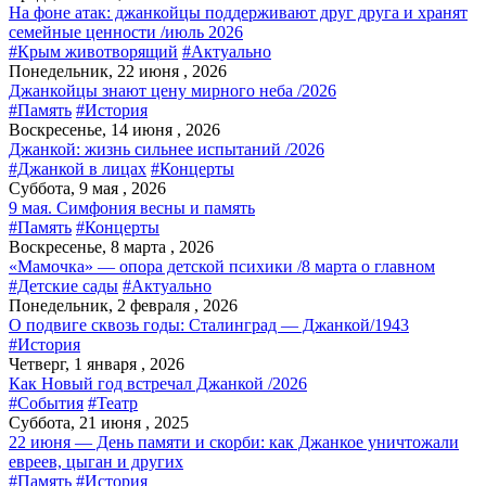
На фоне атак: джанкойцы поддерживают друг друга и хранят
семейные ценности /июль 2026
#Крым животворящий
#Актуально
Понедельник, 22 июня , 2026
Джанкойцы знают цену мирного неба /2026
#Память
#История
Воскресенье, 14 июня , 2026
Джанкой: жизнь сильнее испытаний /2026
#Джанкой в лицах
#Концерты
Суббота, 9 мая , 2026
9 мая. Симфония весны и память
#Память
#Концерты
Воскресенье, 8 марта , 2026
«Мамочка» — опора детской психики /8 марта о главном
#Детские сады
#Актуально
Понедельник, 2 февраля , 2026
О подвиге сквозь годы: Сталинград — Джанкой/1943
#История
Четверг, 1 января , 2026
Как Новый год встречал Джанкой /2026
#События
#Театр
Суббота, 21 июня , 2025
22 июня — День памяти и скорби: как Джанкое уничтожали
евреев, цыган и других
#Память
#История