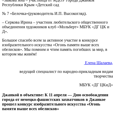
–Зыкова Яна – участница от МДОУ города Джанкоя
Республики Крым «Детский сад
№ 7 «Белочка»(руководитель И.П. Высокогляд).
– Серкова Ирина – участник любительского общественного
объединения художников клуб «Мольберт» МБУК «ДГ ЦК и
Д».
Большое спасибо всем за активное участие в конкурсе
изобразительного искусства «Огонь памяти выше всех
обелисков». Мы помним и чтим память погибших за мир, в
котором мы живём!
Елена Шалаева,
ведущий специалист по народно-прикладным видам
творчества
МБУК «ДГ ЦКиД»
Джанкой в объективе: К 11 апреля — Дню освобождения
города от немецко-фашистских захватчиков в Джанкое
прошел конкурс изобразительного искусства «Огонь
памяти выше всех обелисков»