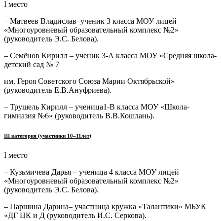
I место
– Матвеев Владислав–ученик 3 класса МОУ лицей
«Многоуровневый образовательный комплекс №2»
(руководитель Э.С. Белова).
– Семёнов Кирилл – ученик 3-А класса МОУ «Средняя школа-
детский сад № 7
им. Героя Советского Союза Марии Октябрьской»
(руководитель Е.В.Ануфриева).
– Трушель Кирилл – ученица1-В класса МОУ «Школа-
гимназия №6» (руководитель В.В.Кошлань).
III
категория (участники 10–11лет)
I место
– Кузьмичева Дарья – ученица 4 класса МОУ лицей
«Многоуровневый образовательный комплекс №2»
(руководитель Э.С. Белова).
– Паршина Дарина– участница кружка «Талантики» МБУК
«ДГ ЦК и Д (руководитель И.С. Серкова).