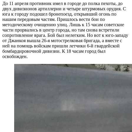
До 11 апреля противник имел в городе до полка пехоты, до
двух дивизионов артиллерии и четыре штурмовых орудия. С
юга к городу подошел бронепоезд, открывший огонь по
нашим передовым частям. Пришлось вести бои по
методическому очищению улиц. Лишь к 15 часам советские
части прорвались в центр города, но там снова встретили
сопротивление врага. Бой был нелегким. Но вот к юго-западу
от Джанкоя вышла 26-я мотострелковая бригада, а вместе с
ней на помощь войскам пришли летчики 6-й гвардейской
бомбардировочной дивизии. К 18 часам город был
освобожден.