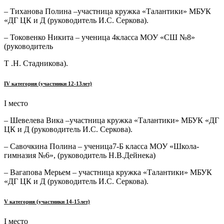
– Тиханова Полина –участница кружка «Талантики» МБУК
«ДГ ЦК и Д (руководитель И.С. Серкова).
– Токовенко Никита – ученица 4класса МОУ «СШ №8»
(руководитель
Т .Н. Стадникова).
IV
категория (участники 12-13лет)
I место
– Шевелева Вика –участница кружка «Талантики» МБУК «ДГ
ЦК и Д (руководитель И.С. Серкова).
– Савочкина Полина – ученица7-Б класса МОУ «Школа-
гимназия №6», (руководитель Н.В.Дейнека)
– Вагапова Мерьем – участница кружка «Талантики» МБУК
«ДГ ЦК и Д (руководитель И.С. Серкова).
V
категория (участники 14-15лет)
I место