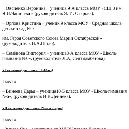
– Овсиенко Вероника – ученица 9-А класса МОУ «СШ 3 им.
Я.И.Чапичева » (руководитель Я. И. Огарова).
– Орлова Кристина – ученик 9 класса МОУ «Средняя школа-
детский сад № 7
им. Героя Советского Союза Марии Октябрьской»
(руководитель И.А.Шило).
– Семёнова Виктория – ученица8-А класса МОУ «Школа-
гимназия №6», (руководитель Л.А, Сеитмамбетова).
VI
категория(участники 16-18лет)
I место
– Винеева Дарья – ученица10-Б класса МОУ «Школа-гимназия
№6», (руководитель Н.В.Дейнека).
VII
категория (участники 19лет и старше)
I место