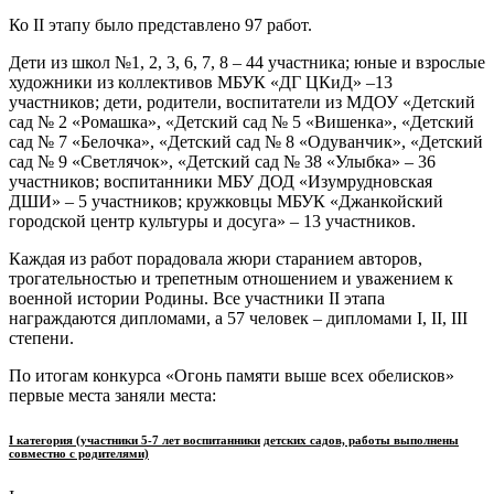
Ко II этапу было представлено 97 работ.
Дети из школ №1, 2, 3, 6, 7, 8 – 44 участника; юные и взрослые
художники из коллективов МБУК «ДГ ЦКиД» –13
участников; дети, родители, воспитатели из МДОУ «Детский
сад № 2 «Ромашка», «Детский сад № 5 «Вишенка», «Детский
сад № 7 «Белочка», «Детский сад № 8 «Одуванчик», «Детский
сад № 9 «Светлячок», «Детский сад № 38 «Улыбка» – 36
участников; воспитанники МБУ ДОД «Изумрудновская
ДШИ» – 5 участников; кружковцы МБУК «Джанкойский
городской центр культуры и досуга» – 13 участников.
Каждая из работ порадовала жюри старанием авторов,
трогательностью и трепетным отношением и уважением к
военной истории Родины. Все участники II этапа
награждаются дипломами, а 57 человек – дипломами I, II, III
степени.
По итогам конкурса «Огонь памяти выше всех обелисков»
первые места заняли места:
I категория (участники 5-7 лет воспитанники
детских садов, работы выполнены
совместно с родителями)