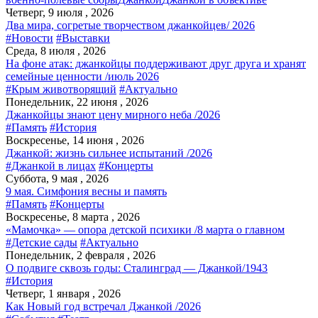
Четверг, 9 июля , 2026
Два мира, согретые творчеством джанкойцев/ 2026
#Новости
#Выставки
Среда, 8 июля , 2026
На фоне атак: джанкойцы поддерживают друг друга и хранят
семейные ценности /июль 2026
#Крым животворящий
#Актуально
Понедельник, 22 июня , 2026
Джанкойцы знают цену мирного неба /2026
#Память
#История
Воскресенье, 14 июня , 2026
Джанкой: жизнь сильнее испытаний /2026
#Джанкой в лицах
#Концерты
Суббота, 9 мая , 2026
9 мая. Симфония весны и память
#Память
#Концерты
Воскресенье, 8 марта , 2026
«Мамочка» — опора детской психики /8 марта о главном
#Детские сады
#Актуально
Понедельник, 2 февраля , 2026
О подвиге сквозь годы: Сталинград — Джанкой/1943
#История
Четверг, 1 января , 2026
Как Новый год встречал Джанкой /2026