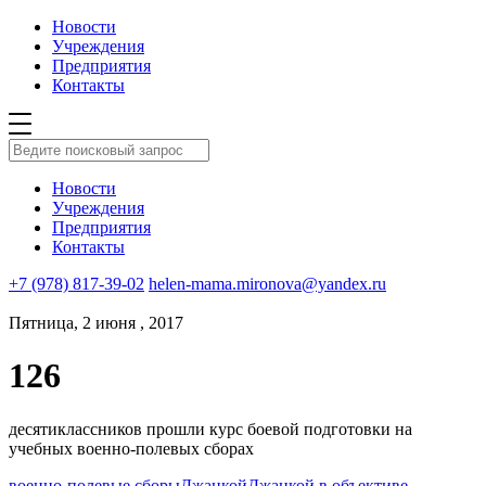
Новости
Учреждения
Предприятия
Контакты
Новости
Учреждения
Предприятия
Контакты
+7 (978) 817-39-02
helen-mama.mironova@yandex.ru
Пятница, 2 июня , 2017
126
десятиклассников прошли курс боевой подготовки на
учебных военно-полевых сборах
военно-полевые сборы
Джанкой
Джанкой в объективе