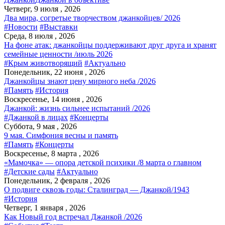
Четверг, 9 июля , 2026
Два мира, согретые творчеством джанкойцев/ 2026
#Новости
#Выставки
Среда, 8 июля , 2026
На фоне атак: джанкойцы поддерживают друг друга и хранят
семейные ценности /июль 2026
#Крым животворящий
#Актуально
Понедельник, 22 июня , 2026
Джанкойцы знают цену мирного неба /2026
#Память
#История
Воскресенье, 14 июня , 2026
Джанкой: жизнь сильнее испытаний /2026
#Джанкой в лицах
#Концерты
Суббота, 9 мая , 2026
9 мая. Симфония весны и память
#Память
#Концерты
Воскресенье, 8 марта , 2026
«Мамочка» — опора детской психики /8 марта о главном
#Детские сады
#Актуально
Понедельник, 2 февраля , 2026
О подвиге сквозь годы: Сталинград — Джанкой/1943
#История
Четверг, 1 января , 2026
Как Новый год встречал Джанкой /2026