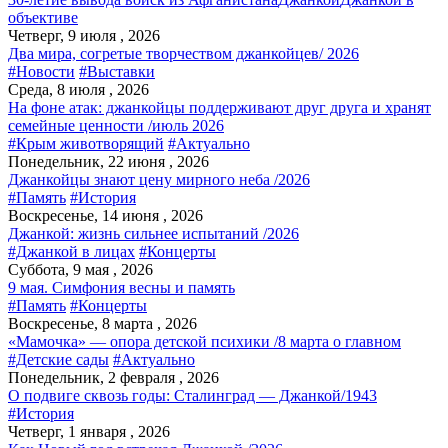
объективе
Четверг, 9 июля , 2026
Два мира, согретые творчеством джанкойцев/ 2026
#Новости
#Выставки
Среда, 8 июля , 2026
На фоне атак: джанкойцы поддерживают друг друга и хранят
семейные ценности /июль 2026
#Крым животворящий
#Актуально
Понедельник, 22 июня , 2026
Джанкойцы знают цену мирного неба /2026
#Память
#История
Воскресенье, 14 июня , 2026
Джанкой: жизнь сильнее испытаний /2026
#Джанкой в лицах
#Концерты
Суббота, 9 мая , 2026
9 мая. Симфония весны и память
#Память
#Концерты
Воскресенье, 8 марта , 2026
«Мамочка» — опора детской психики /8 марта о главном
#Детские сады
#Актуально
Понедельник, 2 февраля , 2026
О подвиге сквозь годы: Сталинград — Джанкой/1943
#История
Четверг, 1 января , 2026