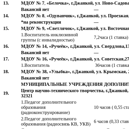
13.
МДОУ № 7
,
«Белочка»,
г.Джанкой, ул
.
Ново-Садовая
Вакансий нет
—
14.
МДОУ № 8
,
«Одуванчик»,
г.Джанкой, ул. Проезжая, 
*на реконструкции
—
15.
МДОУ № 9, «Светлячок», г.Джанкой, ул. Восточная, 1
1.Воспитатель инклюзивной
7,2часа (1 ставка)
группы (с инвалидностью)
16.
МДОУ № 14, «Ручеёк», г.Джанкой, ул. Свердлова,13, 
Вакансий нет
—
17.
МДОУ № 16, «Ручеёк», г.Джанкой, ул. Советская,27-а
1.Воспитатель
36часов (1 ставка
18.
МДОУ № 38, «Улыбка», г.Джанкой, ул. Крымская, 27,
Вакансий нет
МУНИЦИПАЛЬНЫЕ УЧРЕЖДЕНИЯ ДОПОЛНИТ
Центр научно-технического творчества, г.Джанкой,
19.
32321
1.Педагог дополнительного
образования
10 часов ( 0,55 ст
(радиоконструирование)
2.Педагог дополнительного
6 часов (0,33 став
образования (радиосвязь КВ, УКВ)