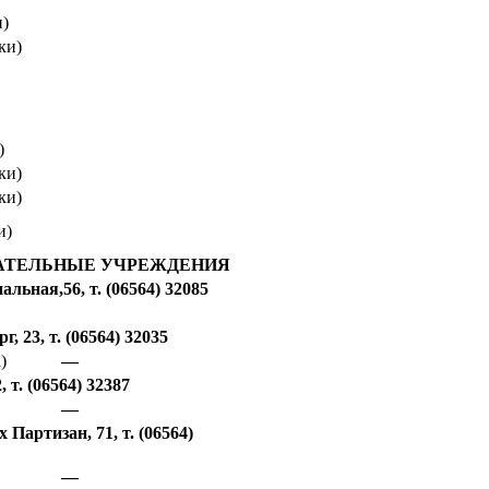
и)
ки)
)
ки)
ки)
и)
АТЕЛЬНЫЕ УЧРЕЖДЕНИЯ
льная,56, т. (06564) 32085
, 23, т. (06564) 32035
)
—
, т.
(06564) 32387
—
Партизан, 71, т. (06564)
—