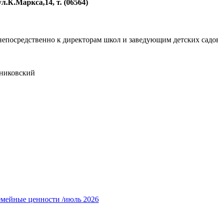
.К.Маркса,14, т. (06564)
 непосредственно к директорам школ и заведующим детских садо
ковский
емейные ценности /июль 2026