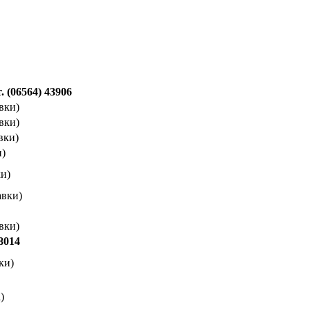
 (06564) 43906
авки)
авки)
вки)
и)
ки)
авки)
авки)
38014
ки)
)