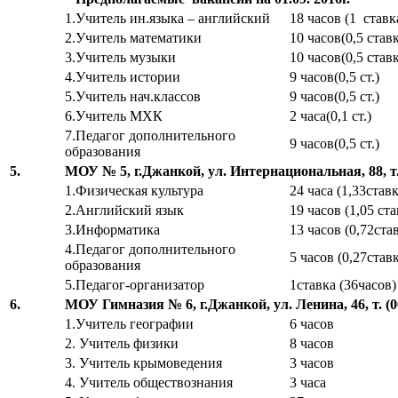
1.Учитель ин.языка – английский
18 часов (1 ставк
2.Учитель математики
10 часов(0,5 став
3.Учитель музыки
10 часов(0,5 став
4.Учитель истории
9 часов(0,5 ст.)
5.Учитель нач.классов
9 часов(0,5 ст.)
6.Учитель МХК
2 часа(0,1 ст.)
7.Педагог дополнительного
9 часов(0,5 ст.)
образования
5.
МОУ № 5, г.Джанкой, ул.
Интернациональная, 88, т.
1.Физическая культура
24 часа (1,33став
2.Английский язык
19 часов (1,05 ст
3.Информатика
13 часов (0,72ста
4.Педагог дополнительного
5 часов (0,27став
образования
5.Педагог-организатор
1ставка (36часов)
6.
МОУ Гимназия № 6, г.Джанкой, ул.
Ленина, 46, т.
(
1.Учитель географии
6 часов
2. Учитель физики
8 часов
3. Учитель крымоведения
3 часов
4. Учитель обществознания
3 часа