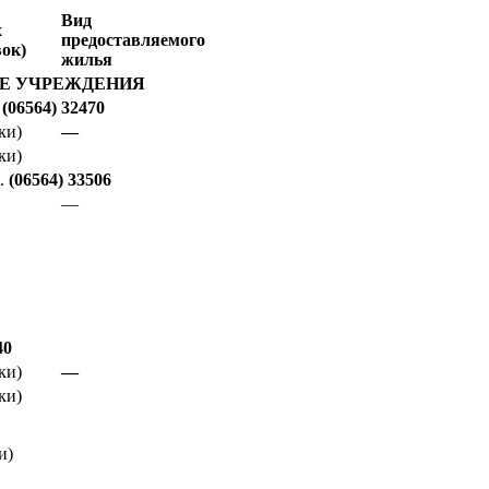
Вид
х
предоставляемого
вок)
жилья
Е УЧРЕЖДЕНИЯ
(06564) 32470
ки)
—
ки)
.
(06564) 33506
—
40
ки)
—
ки)
и)