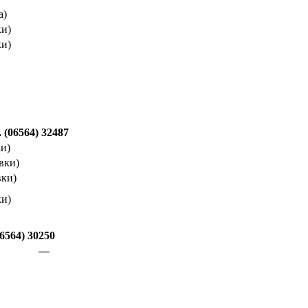
а)
ки)
ки)
 (06564) 32487
ки)
авки)
вки)
ки)
06564) 30250
—