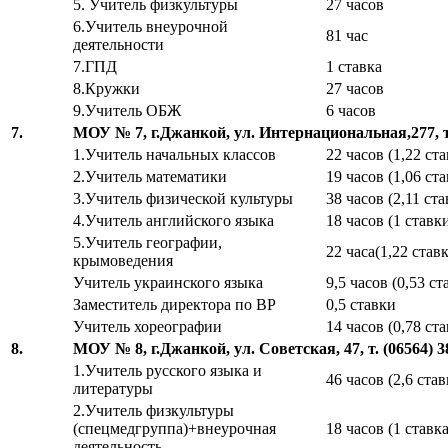
5. Учитель физкультуры
27 часов
6.Учитель внеурочной
81 час
деятельности
7.ГПД
1 ставка
8.Кружки
27 часов
9.Учитель ОБЖ
6 часов
7.
МОУ № 7, г.Джанкой, ул. Интернациональная,277, т.
1.Учитель начальных классов
22 часов (1,22 ст
2.Учитель математики
19 часов (1,06 ст
3.Учитель физической культуры
38 часов (2,11 ста
4.Учитель английского языка
18 часов (1 ставк
5.Учитель географии,
22 часа(1,22 став
крымоведения
Учитель украинского языка
9,5 часов (0,53 ст
Заместитель директора по ВР
0,5 ставки
Учитель хореографии
14 часов (0,78 ст
8.
МОУ № 8, г.Джанкой, ул.
Советская, 47, т.
(06564) 
1.Учитель русского языка и
46 часов (2,6 став
литературы
2.Учитель физкультуры
(спецмедгруппа)+внеурочная
18 часов (1 ставка
деятельность