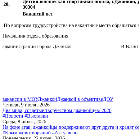
Детско-юношеская спортивная школа, г.Джанкой, ул
20.
30304
Вакансий нет
По вопросам трудоустройства на вакантные места обращаться
Начальник отдела образования
администрации города Джанкоя В.В.Пятни
вакансии в МОУ
Джанкой
Джанкой в объективе
ДОУ
Четверг, 9 июля , 2026
Два мира, согретые творчеством джанкойцев/ 2026
#Новости
#Выставки
Среда, 8 июля , 2026
На фоне атак: джанкойцы поддерживают друг друга и хранят с
#Крым животворящий
#Актуально
Понедельник, 22 июня , 2026