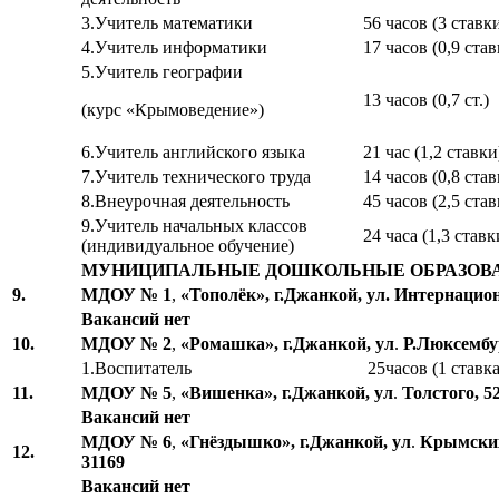
3.Учитель математики
56 часов (3 ставк
4.Учитель информатики
17 часов (0,9 став
5.Учитель географии
13 часов (0,7 ст.)
(курс «Крымоведение»)
6.Учитель английского языка
21 час (1,2 ставки
7.Учитель технического труда
14 часов (0,8 став
8.Внеурочная деятельность
45 часов (2,5 став
9.Учитель начальных классов
24 часа (1,3 ставк
(индивидуальное обучение)
МУНИЦИПАЛЬНЫЕ ДОШКОЛЬНЫЕ ОБРАЗОВ
9.
МДОУ № 1
,
«Тополёк»,
г.Джанкой, ул. Интернациона
Вакансий нет
10.
МДОУ № 2
,
«Ромашка»,
г.Джанкой, ул
.
Р.Люксембург
1.Воспитатель
25часов (1 ставка
11.
МДОУ № 5
,
«Вишенка»,
г.Джанкой, ул
.
Толстого, 52
Вакансий нет
МДОУ № 6
,
«Гнёздышко»,
г.Джанкой, ул
.
Крымских 
12.
31169
Вакансий нет