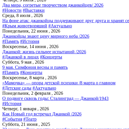
Два мира, согретые творчеством джанкойцев/ 2026
#Новости
#Выставки
Среда, 8 июля , 2026
На фоне атак: джанкойцы поддерживают друг друга и хранят с
#Крым животворящий
#Актуально
Понедельник, 22 июня , 2026
Джанкойцы знают цену мирного неба /2026
#Память
#История
Воскресенье, 14 июня , 2026
Джанкой: жизнь сильнее испытаний /2026
#Джанкой в лицах
#Концерты
Суббота, 9 мая , 2026
9 мая. Симфония весны и память
#Память
#Концерты
Воскресенье, 8 марта , 2026
«Мамочка» — опора детской психики /8 марта о главном
#Детские сады
#Актуально
Понедельник, 2 февраля , 2026
О подвиге сквозь годы: Сталинград — Джанкой/1943
#История
Четверг, 1 января , 2026
Как Новый год встречал Джанкой /2026
#События
#Театр
Суббота, 21 июня , 2025