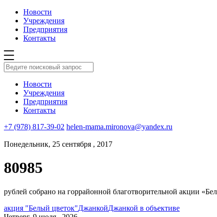
Новости
Учреждения
Предприятия
Контакты
Новости
Учреждения
Предприятия
Контакты
+7 (978) 817-39-02
helen-mama.mironova@yandex.ru
Понедельник, 25 сентября , 2017
80985
рублей собрано на горрайонной благотворительной акции «Бе
акция "Белый цветок"
Джанкой
Джанкой в объективе
Четверг, 9 июля , 2026