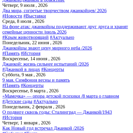
Четверг, 9 июля , 2026
Два мира, согретые творчеством джанкойцев/ 2026
#Новости
#Выставки
Среда, 8 июля , 2026
На фоне атак: джанкойцы поддерживают друг друга и хранят
семейные ценности /июль 2026
#Крым животворящий
#Актуально
Понедельник, 22 июня , 2026
Джанкойцы знают цену мирного неба /2026
#Память
#История
Воскресенье, 14 июня , 2026
Джанкой: жизнь сильнее испытаний /2026
#Джанкой в лицах
#Концерты
Суббота, 9 мая , 2026
9 мая. Симфония весны и память
#Память
#Концерты
Воскресенье, 8 марта , 2026
«Мамочка» — опора детской психики /8 марта о главном
#Детские сады
#Актуально
Понедельник, 2 февраля , 2026
О подвиге сквозь годы: Сталинград — Джанкой/1943
#История
Четверг, 1 января , 2026
Как Новый год встречал Джанкой /2026