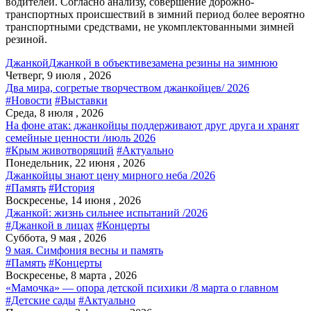
водителей. Согласно анализу, совершение дорожно-
транспортных происшествий в зимний период более вероятно
транспортными средствами, не укомплектованными зимней
резиной.
Джанкой
Джанкой в объективе
замена резины на зимнюю
Четверг, 9 июля , 2026
Два мира, согретые творчеством джанкойцев/ 2026
#Новости
#Выставки
Среда, 8 июля , 2026
На фоне атак: джанкойцы поддерживают друг друга и хранят
семейные ценности /июль 2026
#Крым животворящий
#Актуально
Понедельник, 22 июня , 2026
Джанкойцы знают цену мирного неба /2026
#Память
#История
Воскресенье, 14 июня , 2026
Джанкой: жизнь сильнее испытаний /2026
#Джанкой в лицах
#Концерты
Суббота, 9 мая , 2026
9 мая. Симфония весны и память
#Память
#Концерты
Воскресенье, 8 марта , 2026
«Мамочка» — опора детской психики /8 марта о главном
#Детские сады
#Актуально