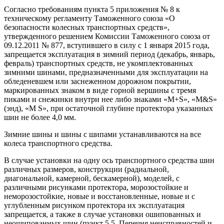
Согласно требованиям пункта 5 приложения № 8 к
техническому регламенту Таможенного союза «О
безопасности колесных транспортных средств»,
утвержденного решением Комиссии Таможенного союза от
09.12.2011 № 877, вступившего в силу с 1 января 2015 года,
запрещается эксплуатация в зимний период (декабрь, январь,
февраль) транспортных средств, не укомплектованных
зимними шинами, предназначенными для эксплуатации на
обледеневшем или заснеженном дорожном покрытии,
маркированных знаком в виде горной вершины с тремя
пиками и снежинки внутри нее либо знаками «М+S», «M&S»
(энд), «M S», при остаточной глубине протектора указанных
шин не более 4,0 мм.
Зимние шины и шины с шипами устанавливаются на все
колеса транспортного средства.
В случае установки на одну ось транспортного средства шин
различных размеров, конструкции (радиальной,
диагональной, камерной, бескамерной), моделей, с
различными рисунками протектора, морозостойкие и
неморозостойкие, новые и восстановленные, новые и с
углубленным рисунком протектора их эксплуатация
запрещается, а также в случае установки ошипованных и
неошипованных шин (пункт 5.5. Перечня неисправностей и