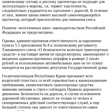
химическому составу и рисунку протектора не подходят для
эксплуатации в морозы, т.к. теряют эластичность,
следовательно ухудшается их сцепление с дорогой. В отличие
от них, зимние шины имеют высокий самоочищающийся
протектор, который приспособлен для сминания снега.
Понятие «всесезонных шин» законодательством Российской
Федерации не предусмотрено.
Однако, административная ответственность за нарушение
пункта 5.5 приложения № 8 к техническому регламенту
Таможенного союза «О безопасности колесных транспортных
средств» в настоящее время не предусмотрена, законопроект о
введении административных штрафов в размере 2 тысяч
рублей за использование автомобильных шин не по сезону
находится на рассмотрении депутатов Государственной думы.
Госавтоинспекция Республики Крым призывает всех
водителей отнестись со всей серьезностью к вышеуказанным
требованиям, укомплектовать транспортные средства
зимними шинами и строго соблюдать Правила дорожного
движения. Безопасность на дорогах, в случае осложнения
дорожной обстановки, зависит не только от четких и
своевременных действий соответствующих служб, в еще
большей степени она зависит от ответственности самих