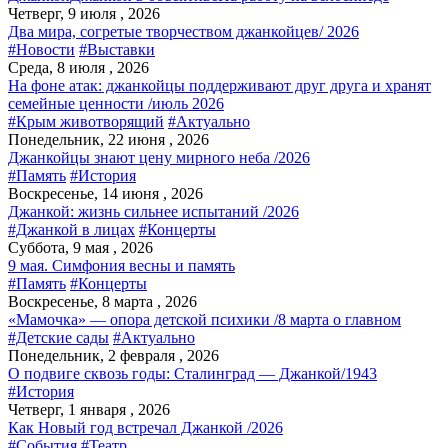
Четверг, 9 июля , 2026
Два мира, согретые творчеством джанкойцев/ 2026
#Новости
#Выставки
Среда, 8 июля , 2026
На фоне атак: джанкойцы поддерживают друг друга и хранят
семейные ценности /июль 2026
#Крым животворящий
#Актуально
Понедельник, 22 июня , 2026
Джанкойцы знают цену мирного неба /2026
#Память
#История
Воскресенье, 14 июня , 2026
Джанкой: жизнь сильнее испытаний /2026
#Джанкой в лицах
#Концерты
Суббота, 9 мая , 2026
9 мая. Симфония весны и память
#Память
#Концерты
Воскресенье, 8 марта , 2026
«Мамочка» — опора детской психики /8 марта о главном
#Детские сады
#Актуально
Понедельник, 2 февраля , 2026
О подвиге сквозь годы: Сталинград — Джанкой/1943
#История
Четверг, 1 января , 2026
Как Новый год встречал Джанкой /2026
#События
#Театр