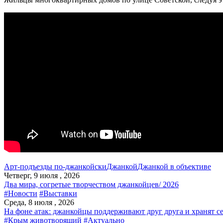
Арт-подъезды по-джанкойски
Джанкой
Джанкой в объективе
Четверг, 9 июля , 2026
Два мира, согретые творчеством джанкойцев/ 2026
#Новости
#Выставки
Среда, 8 июля , 2026
На фоне атак: джанкойцы поддерживают друг друга и хранят с
#Крым животворящий
#Актуально