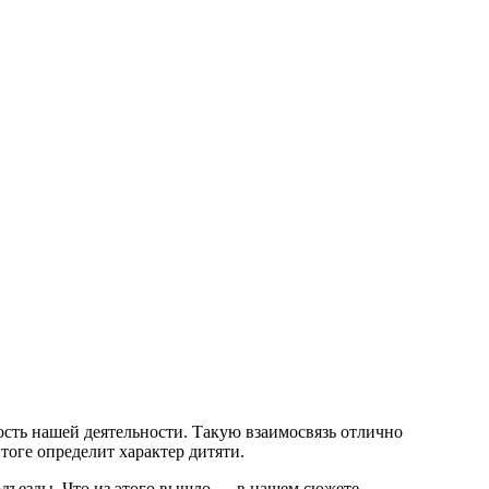
сть нашей деятельности. Такую взаимосвязь отлично
тоге определит характер дитяти.
дъезды. Что из этого вышло — в нашем сюжете.