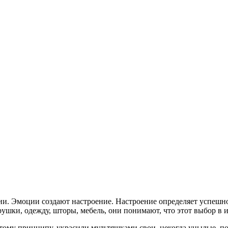
и. Эмоции создают настроение. Настроение определяет успешно
шки, одежду, шторы, мебель, они понимают, что этот выбор в и
ому принципу, украсили мультяшками свои, некогда унылые, по