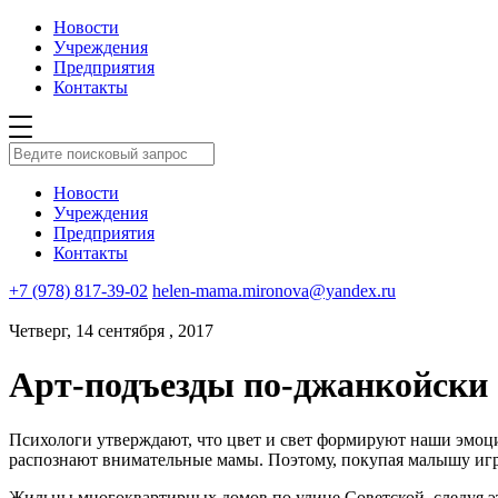
Новости
Учреждения
Предприятия
Контакты
Новости
Учреждения
Предприятия
Контакты
+7 (978) 817-39-02
helen-mama.mironova@yandex.ru
Четверг, 14 сентября , 2017
Арт-подъезды по-джанкойски
Психологи утверждают, что цвет и свет формируют наши эмоци
распознают внимательные мамы. Поэтому, покупая малышу игру
Жильцы многоквартирных домов по улице Советской, следуя эт