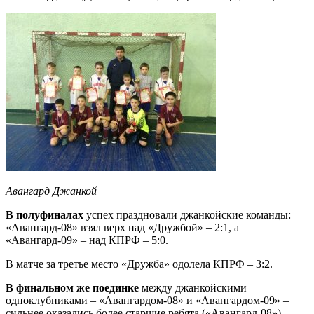
Авангард Джанкой
В полуфиналах
успех праздновали джанкойские команды:
«Авангард-08» взял верх над «Дружбой» – 2:1, а
«Авангард-09» – над КПРФ – 5:0.
В матче за третье место «Дружба» одолела КПРФ – 3:2.
В финальном же поединке
между джанкойскими
одноклубниками – «Авангардом-08» и «Авангардом-09» –
сильнее оказались более старшие ребята («Авангард-08») –