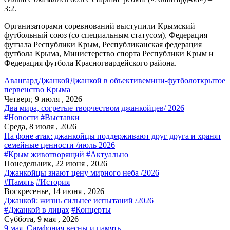
3:2.
Организаторами соревнований выступили Крымский
футбольный союз (со специальным статусом), Федерация
футзала Республики Крым, Республиканская федерация
футбола Крыма, Министерство спорта Республики Крым и
Федерация футбола Красногвардейского района.
Авангард
Джанкой
Джанкой в объективе
мини-футбол
открытое
первенство Крыма
Четверг, 9 июля , 2026
Два мира, согретые творчеством джанкойцев/ 2026
#Новости
#Выставки
Среда, 8 июля , 2026
На фоне атак: джанкойцы поддерживают друг друга и хранят
семейные ценности /июль 2026
#Крым животворящий
#Актуально
Понедельник, 22 июня , 2026
Джанкойцы знают цену мирного неба /2026
#Память
#История
Воскресенье, 14 июня , 2026
Джанкой: жизнь сильнее испытаний /2026
#Джанкой в лицах
#Концерты
Суббота, 9 мая , 2026
9 мая. Симфония весны и память