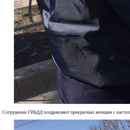
Сотрудники ГИБДД поздравляют прекрасных женщин с наступл