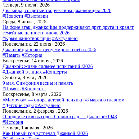
Четверг, 9 июля , 2026
Два мира, согретые творчеством джанкойцев/ 2026
#Новости
#Выставки
Среда, 8 июля , 2026
На фоне атак: джанкойцы поддерживают друг друга и хранят
семейные ценности /июль 2026
#Крым животворящий
#Актуально
Понедельник, 22 июня , 2026
Джанкойцы знают цену мирного неба /2026
#Память
#История
Воскресенье, 14 июня , 2026
Джанкой: жизнь сильнее испытаний /2026
#Джанкой в лицах
#Концерты
Суббота, 9 мая , 2026
9 мая. Симфония весны и память
#Память
#Концерты
Воскресенье, 8 марта , 2026
«Мамочка» — опора детской психики /8 марта о главном
#Детские сады
#Актуально
Понедельник, 2 февраля , 2026
О подвиге сквозь годы: Сталинград — Джанкой/1943
#История
Четверг, 1 января , 2026
Как Новый год встречал Джанкой /2026
#События
#Театр