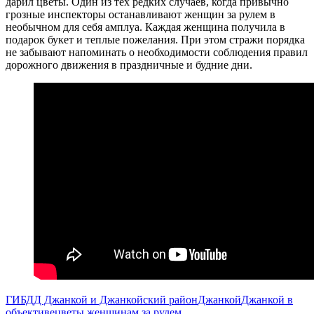
дарил цветы. Один из тех редких случаев, когда привычно
грозные инспекторы останавливают женщин за рулем в
необычном для себя амплуа. Каждая женщина получила в
подарок букет и теплые пожелания. При этом стражи порядка
не забывают напоминать о необходимости соблюдения правил
дорожного движения в праздничные и будние дни.
ГИБДД Джанкой и Джанкойский район
Джанкой
Джанкой в
объективе
цветы женщинам за рулем