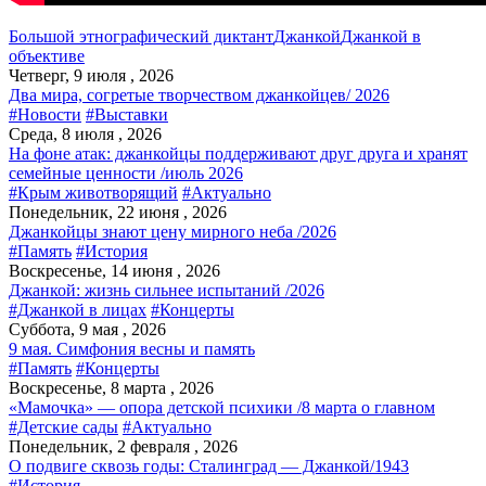
Большой этнографический диктант
Джанкой
Джанкой в
объективе
Четверг, 9 июля , 2026
Два мира, согретые творчеством джанкойцев/ 2026
#Новости
#Выставки
Среда, 8 июля , 2026
На фоне атак: джанкойцы поддерживают друг друга и хранят
семейные ценности /июль 2026
#Крым животворящий
#Актуально
Понедельник, 22 июня , 2026
Джанкойцы знают цену мирного неба /2026
#Память
#История
Воскресенье, 14 июня , 2026
Джанкой: жизнь сильнее испытаний /2026
#Джанкой в лицах
#Концерты
Суббота, 9 мая , 2026
9 мая. Симфония весны и память
#Память
#Концерты
Воскресенье, 8 марта , 2026
«Мамочка» — опора детской психики /8 марта о главном
#Детские сады
#Актуально
Понедельник, 2 февраля , 2026
О подвиге сквозь годы: Сталинград — Джанкой/1943
#История