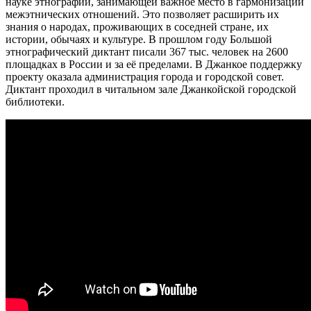
науке этнографии, занимающей важное место в гармонизации
межэтнических отношений. Это позволяет расширить их
знания о народах, проживающих в соседней стране, их
истории, обычаях и культуре. В прошлом году Большой
этнографический диктант писали 367 тыс. человек на 2600
площадках в России и за её пределами. В Джанкое поддержку
проекту оказала администрация города и городской совет.
Диктант проходил в читальном зале Джанкойской городской
библиотеки.