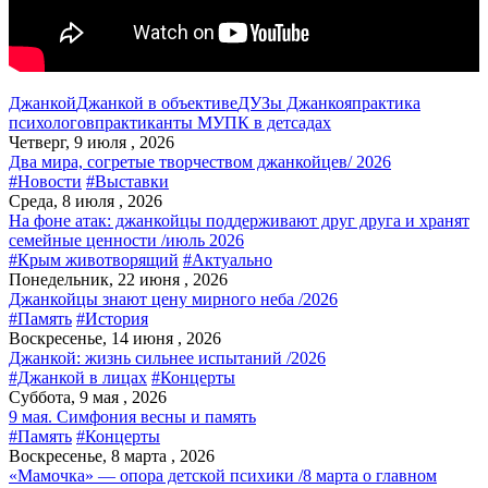
Джанкой
Джанкой в объективе
ДУЗы Джанкоя
практика
психологов
практиканты МУПК в детсадах
Четверг, 9 июля , 2026
Два мира, согретые творчеством джанкойцев/ 2026
#Новости
#Выставки
Среда, 8 июля , 2026
На фоне атак: джанкойцы поддерживают друг друга и хранят
семейные ценности /июль 2026
#Крым животворящий
#Актуально
Понедельник, 22 июня , 2026
Джанкойцы знают цену мирного неба /2026
#Память
#История
Воскресенье, 14 июня , 2026
Джанкой: жизнь сильнее испытаний /2026
#Джанкой в лицах
#Концерты
Суббота, 9 мая , 2026
9 мая. Симфония весны и память
#Память
#Концерты
Воскресенье, 8 марта , 2026
«Мамочка» — опора детской психики /8 марта о главном