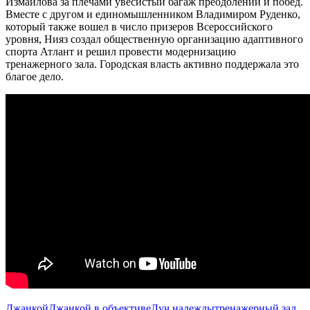
Измайлова за плечами увесистый багаж преодолений и побед.
Вместе с другом и единомышленником Владимиром Руденко,
который также вошел в число призеров Всероссийского
уровня, Нияз создал общественную организацию адаптивного
спорта Атлант и решил провести модернизацию
тренажерного зала. Городская власть активно поддержала это
благое дело.
Джанкой
Джанкой в объективе
Луч надежды
тренажерный зал