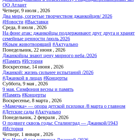
ОО Атлант
Четверг, 9 июля , 2026
Два мира, согретые творчеством джанкойцев/ 2026
#Новости
#Выставки
Среда, 8 июля , 2026
На фоне атак: джанкойцы поддерживают друг друга и хранят
семейные ценности /июль 2026
#Крым животворящий
#Актуально
Понедельник, 22 июня , 2026
Джанкойцы знают цену мирного неба /2026
#Память
#История
Воскресенье, 14 июня , 2026
Джанкой: жизнь сильнее испытаний /2026
#Джанкой в лицах
#Концерты
Суббота, 9 мая , 2026
9 мая. Симфония весны и память
#Память
#Концерты
Воскресенье, 8 марта , 2026
«Мамочка» — опора детской психики /8 марта о главном
#Детские сады
#Актуально
Понедельник, 2 февраля , 2026
О подвиге сквозь годы: Сталинград — Джанкой/1943
#История
Четверг, 1 января , 2026
Как Новый год встречал Джанкой /2026