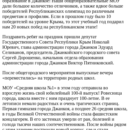
образование в Джанкое! Наши общеобразовательные МОУ
дали большое количество отличников, а также вдвое больше
победителей Республиканских олимпиад по различным
предметам и профилям. Если в прошлом году было 10
победителей на уровне Крыма, то этот учебный год подарил
нам 20 новых побед на республиканском этапе!
Поздравить ребят на праздник пришли депутат
Государственного Совета Республики Крым Николай
Юревич, глава администрации города Джанкоя Эдуард
Селиванов, председатель Джанкойского городского совета
Сергей Дорошенко, начальник отдела образования
администрации города Джанкоя Виктор Пятниковский.
После общегородского мероприятия выпускные вечера
«переместились» на территории родных школ.
МОУ «Средняя школа №1» в этом году отправила во
взрослую жизнь свой юбилейный 100-й выпуск! Ровесница
города, школа вместе с ним празднует 100-летие. В ее
летописи немало радостных и очень трагических страниц.
Первая гимназия города Джанкоя, а позднее 26 средняя школа,
в годы Великой Отечественной войны стала фашистским
концлагерем. В его застенках умерли от ран, болезней и
голода тысячи наших соотечественников. После войны рядом
с этим зданием построили новый корпус, где и стали