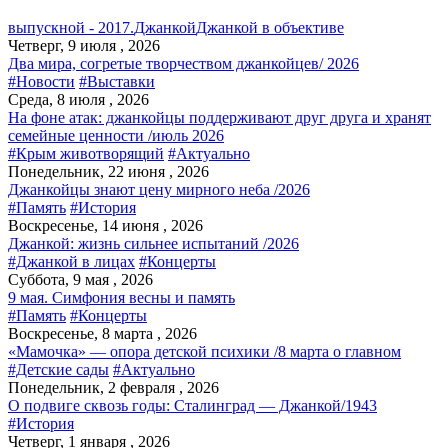
выпускной - 2017.
Джанкой
Джанкой в объективе
Четверг, 9 июля , 2026
Два мира, согретые творчеством джанкойцев/ 2026
#Новости
#Выставки
Среда, 8 июля , 2026
На фоне атак: джанкойцы поддерживают друг друга и хранят
семейные ценности /июль 2026
#Крым животворящий
#Актуально
Понедельник, 22 июня , 2026
Джанкойцы знают цену мирного неба /2026
#Память
#История
Воскресенье, 14 июня , 2026
Джанкой: жизнь сильнее испытаний /2026
#Джанкой в лицах
#Концерты
Суббота, 9 мая , 2026
9 мая. Симфония весны и память
#Память
#Концерты
Воскресенье, 8 марта , 2026
«Мамочка» — опора детской психики /8 марта о главном
#Детские сады
#Актуально
Понедельник, 2 февраля , 2026
О подвиге сквозь годы: Сталинград — Джанкой/1943
#История
Четверг, 1 января , 2026