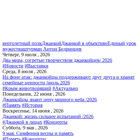
вертолетный полк
Джанкой
Джанкой в объективе
Единый урок
мужества
штурман Антон Бедринцев
Четверг, 9 июля , 2026
Два мира, согретые творчеством джанкойцев/ 2026
#Новости
#Выставки
Среда, 8 июля , 2026
На фоне атак: джанкойцы поддерживают друг друга и хранят
семейные ценности /июль 2026
#Крым животворящий
#Актуально
Понедельник, 22 июня , 2026
Джанкойцы знают цену мирного неба /2026
#Память
#История
Воскресенье, 14 июня , 2026
Джанкой: жизнь сильнее испытаний /2026
#Джанкой в лицах
#Концерты
Суббота, 9 мая , 2026
9 мая. Симфония весны и память
#Память
#Концерты