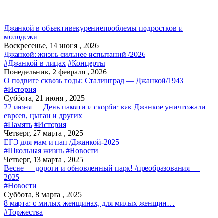
Джанкой в объективе
курение
проблемы подростков и
молодежи
Воскресенье, 14 июня , 2026
Джанкой: жизнь сильнее испытаний /2026
#Джанкой в лицах
#Концерты
Понедельник, 2 февраля , 2026
О подвиге сквозь годы: Сталинград — Джанкой/1943
#История
Суббота, 21 июня , 2025
22 июня — День памяти и скорби: как Джанкое уничтожали
евреев, цыган и других
#Память
#История
Четверг, 27 марта , 2025
ЕГЭ для мам и пап /Джанкой-2025
#Школьная жизнь
#Новости
Четверг, 13 марта , 2025
Весне — дороги и обновленный парк! /преобразования —
2025
#Новости
Суббота, 8 марта , 2025
8 марта: о милых женщинах, для милых женщин…
#Торжества