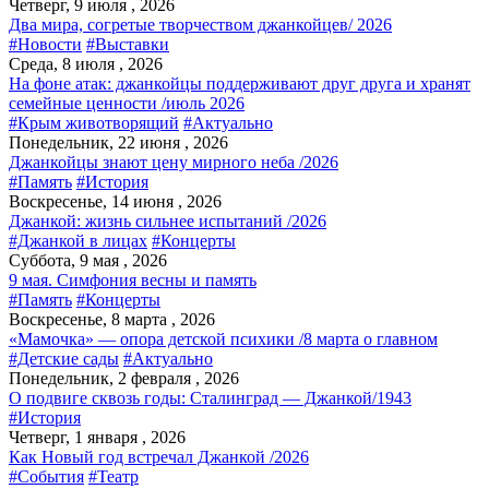
Четверг, 9 июля , 2026
Два мира, согретые творчеством джанкойцев/ 2026
#Новости
#Выставки
Среда, 8 июля , 2026
На фоне атак: джанкойцы поддерживают друг друга и хранят
семейные ценности /июль 2026
#Крым животворящий
#Актуально
Понедельник, 22 июня , 2026
Джанкойцы знают цену мирного неба /2026
#Память
#История
Воскресенье, 14 июня , 2026
Джанкой: жизнь сильнее испытаний /2026
#Джанкой в лицах
#Концерты
Суббота, 9 мая , 2026
9 мая. Симфония весны и память
#Память
#Концерты
Воскресенье, 8 марта , 2026
«Мамочка» — опора детской психики /8 марта о главном
#Детские сады
#Актуально
Понедельник, 2 февраля , 2026
О подвиге сквозь годы: Сталинград — Джанкой/1943
#История
Четверг, 1 января , 2026
Как Новый год встречал Джанкой /2026
#События
#Театр