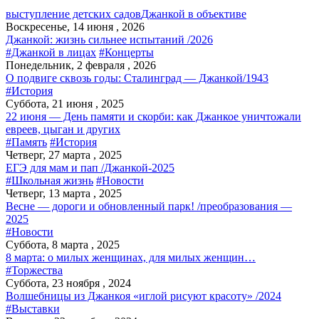
выступление детских садов
Джанкой в объективе
Воскресенье, 14 июня , 2026
Джанкой: жизнь сильнее испытаний /2026
#Джанкой в лицах
#Концерты
Понедельник, 2 февраля , 2026
О подвиге сквозь годы: Сталинград — Джанкой/1943
#История
Суббота, 21 июня , 2025
22 июня — День памяти и скорби: как Джанкое уничтожали
евреев, цыган и других
#Память
#История
Четверг, 27 марта , 2025
ЕГЭ для мам и пап /Джанкой-2025
#Школьная жизнь
#Новости
Четверг, 13 марта , 2025
Весне — дороги и обновленный парк! /преобразования —
2025
#Новости
Суббота, 8 марта , 2025
8 марта: о милых женщинах, для милых женщин…
#Торжества
Суббота, 23 ноября , 2024
Волшебницы из Джанкоя «иглой рисуют красоту» /2024
#Выставки