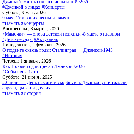
Джанкой: жизнь сильнее испытаний /2026
#Джанкой в лицах
#Концерты
Суббота, 9 мая , 2026
9 мая. Симфония весны и память
#Память
#Концерты
Воскресенье, 8 марта , 2026
«Мамочка» — опора детской психики /8 марта о главном
#Детские сады
#Актуально
Понедельник, 2 февраля , 2026
О подвиге сквозь годы: Сталинград — Джанкой/1943
#История
Четверг, 1 января , 2026
Как Новый год встречал Джанкой /2026
#События
#Театр
Суббота, 21 июня , 2025
22 июня — День памяти и скорби: как Джанкое уничтожали
евреев, цыган и других
#Память
#История