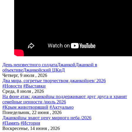
День неизвестного солдата
Джанкой
Джанкой в
объективе
Джанкойский ЦКиД
Четверг, 9 июля , 2026
Два мира, согретые творчеством джанкойцев/ 2026
#Новости
#Выставки
Среда, 8 июля , 2026
На фоне атак: джанкойцы поддерживают друг друга и хранят
семейные ценности /июль 2026
#Крым животворящий
#Актуально
Понедельник, 22 июня , 2026
Джанкойцы знают цену мирного неба /2026
#Память
#История
Воскресенье, 14 июня , 2026