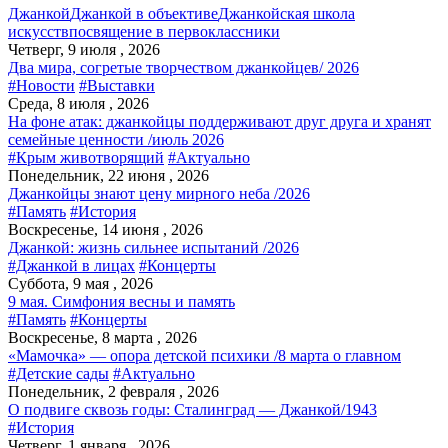
Джанкой
Джанкой в объективе
Джанкойская школа
искусств
посвящение в первоклассники
Четверг, 9 июля , 2026
Два мира, согретые творчеством джанкойцев/ 2026
#Новости
#Выставки
Среда, 8 июля , 2026
На фоне атак: джанкойцы поддерживают друг друга и хранят
семейные ценности /июль 2026
#Крым животворящий
#Актуально
Понедельник, 22 июня , 2026
Джанкойцы знают цену мирного неба /2026
#Память
#История
Воскресенье, 14 июня , 2026
Джанкой: жизнь сильнее испытаний /2026
#Джанкой в лицах
#Концерты
Суббота, 9 мая , 2026
9 мая. Симфония весны и память
#Память
#Концерты
Воскресенье, 8 марта , 2026
«Мамочка» — опора детской психики /8 марта о главном
#Детские сады
#Актуально
Понедельник, 2 февраля , 2026
О подвиге сквозь годы: Сталинград — Джанкой/1943
#История
Четверг, 1 января , 2026