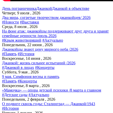
День пограничника
Джанкой
Джанкой в объективе
Четверг, 9 июля , 2026
Два мира, согретые творчеством джанкойцев/ 2026
#Новости
#Выставки
Среда, 8 июля , 2026
На фоне атак: джанкойцы поддерживают друг друга и хранят
семейные ценности /июль 2026
#Крым животворящий
#Актуально
Понедельник, 22 июня , 2026
Джанкойцы знают цену мирного неба /2026
#Память
#История
Воскресенье, 14 июня , 2026
Джанкой: жизнь сильнее испытаний /2026
#Джанкой в лицах
#Концерты
Суббота, 9 мая , 2026
9 мая. Симфония весны и память
#Память
#Концерты
Воскресенье, 8 марта , 2026
«Мамочка» — опора детской психики /8 марта о главном
#Детские сады
#Актуально
Понедельник, 2 февраля , 2026
О подвиге сквозь годы: Сталинград — Джанкой/1943
#История
Четверг, 1 января , 2026