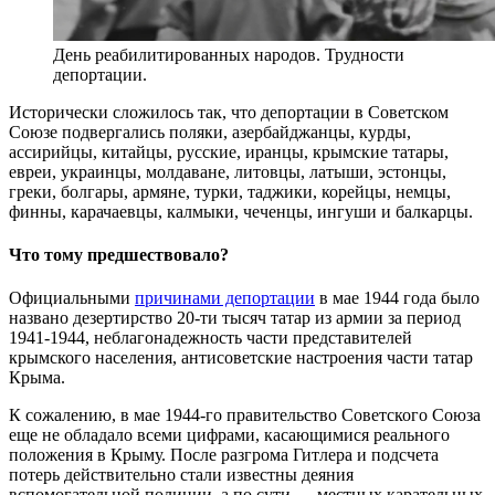
День реабилитированных народов. Трудности
депортации.
Исторически сложилось так, что депортации в Советском
Союзе подвергались поляки, азербайджанцы, курды,
ассирийцы, китайцы, русские, иранцы, крымские татары,
евреи, украинцы, молдаване, литовцы, латыши, эстонцы,
греки, болгары, армяне, турки, таджики, корейцы, немцы,
финны, карачаевцы, калмыки, чеченцы, ингуши и балкарцы.
Что тому предшествовало?
Официальными
причинами депортации
в мае 1944 года было
названо дезертирство 20-ти тысяч татар из армии за период
1941-1944, неблагонадежность части представителей
крымского населения, антисоветские настроения части татар
Крыма.
К сожалению, в мае 1944-го правительство Советского Союза
еще не обладало всеми цифрами, касающимися реального
положения в Крыму. После разгрома Гитлера и подсчета
потерь действительно стали известны деяния
вспомогательной полиции, а по сути — местных карательных