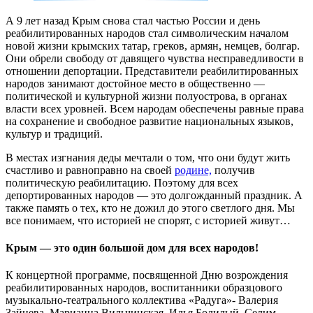
А 9 лет назад Крым снова стал частью России и день
реабилитированных народов стал символическим началом
новой жизни крымских татар, греков, армян, немцев, болгар.
Они обрели свободу от давящего чувства несправедливости в
отношении депортации. Представители реабилитированных
народов занимают достойное место в общественно —
политической и культурной жизни полуострова, в органах
власти всех уровней. Всем народам обеспечены равные права
на сохранение и свободное развитие национальных языков,
культур и традиций.
В местах изгнания деды мечтали о том, что они будут жить
счастливо и равноправно на своей
родине,
получив
политическую реабилитацию. Поэтому для всех
депортированных народов — это долгожданный праздник. А
также память о тех, кто не дожил до этого светлого дня. Мы
все понимаем, что историей не спорят, с историей живут…
Крым — это один большой дом для всех народов!
К концертной программе, посвященной Дню возрождения
реабилитированных народов, воспитанники образцового
музыкально-театрального коллектива «Радуга»- Валерия
Зайцева, Марианна Вильчинская, Илья Болилый, Селим