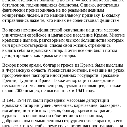
батальонов, подчинявшихся фашистам. Однако, депортация
фактически производилась не по реальным деяниям
конкретных людей, а по национальному признаку. В ссылку
отправлялись даже те, кто никак не содействовал фашистам.
Во время немецко-фашистской оккупации нацисты массово
уничтожали еврейское и цыганское население Крыма. Многие
крымские цыгане, разговорным языком большинства которых
был крымскотатарский, спасая свои жизни, стремились
выдать себя за крымских татар. Почти все они были потом
депортированы как крымские татары.
Вскоре после армян, болгар и греков из Крыма были высланы
в Ферганскую область Узбекистана жители, имевшие на руках
просроченные паспорта иностранных государств: граждане
Греции, Турции и Ирана. Также депортации подверглись
несколько сот человек венгров, румын и итальянцев, а также
около 2000 немцев, не выселенных в 1941 году.
В 1943-1944 гг. были проведены массовые депортации
крымских татар ингушей, чеченцев, карачаевцев, балкарцев,
ногайцев, понтийских греков, болгар, крымских цыган,
курдов — в основном по обвинению в осознанном,
добровольном и умышленном сотрудничестве с врагом, в его
интересах и в ущерб своему государству, распространялось на