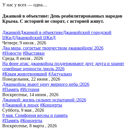
У нас у всех — одна…
Джанкой в объективе: День реабилитированных народов
Крыма. С историей не спорят, с историей живут.
Джанкой
Джанкой в объективе
Джанкойский городской
ЦКиД
Джанкойский ЦКиД
Четверг, 9 июля , 2026
Два мира, согретые творчеством джанкойцев/ 2026
#Новости
#Выставки
Среда, 8 июля , 2026
На фоне атак: джанкойцы поддерживают друг друга и хранят
семейные ценности /июль 2026
#Крым животворящий
#Актуально
Понедельник, 22 июня , 2026
Джанкойцы знают цену мирного неба /2026
#Память
#История
Воскресенье, 14 июня , 2026
Джанкой: жизнь сильнее испытаний /2026
#Джанкой в лицах
#Концерты
Суббота, 9 мая , 2026
9 мая. Симфония весны и память
#Память
#Концерты
Воскресенье, 8 марта , 2026