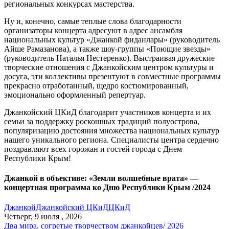
региональных конкурсах мастерства.
Ну и, конечно, самые теплые слова благодарности
организаторы концерта адресуют в адрес ансамбля
национальных культур «Джанкой фиданлары» (руководитель
Айше Рамазанова), а также шоу-группы «Поющие звезды»
(руководитель Наталья Нестеренко). Выстраивая дружеские
творческие отношения с Джанкойским центром культуры и
досуга, эти коллективы презентуют в совместные программы
прекрасно отработанный, щедро костюмированный,
эмоционально оформленный репертуар.
Джанкойский ЦКиД благодарит участников концерта и их
семьи за поддержку роскошных традиций полуострова,
популяризацию достояния множества национальных культур
нашего уникального региона. Специалисты центра сердечно
поздравляют всех горожан и гостей города с Днем
Республики Крым!
Джанкой в объективе: «Земли волшебные врата» —
концертная программа ко Дню Республики Крым /2024
Джанкой
Джанкойский ЦКиД
ЦКиД
Четверг, 9 июля , 2026
Два мира, согретые творчеством джанкойцев/ 2026