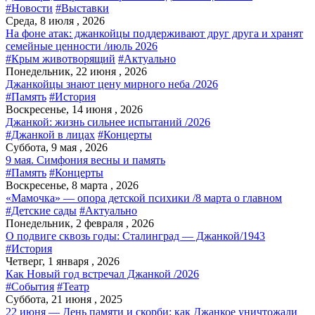
#Новости
#Выставки
Среда, 8 июля , 2026
На фоне атак: джанкойцы поддерживают друг друга и хранят
семейные ценности /июль 2026
#Крым животворящий
#Актуально
Понедельник, 22 июня , 2026
Джанкойцы знают цену мирного неба /2026
#Память
#История
Воскресенье, 14 июня , 2026
Джанкой: жизнь сильнее испытаний /2026
#Джанкой в лицах
#Концерты
Суббота, 9 мая , 2026
9 мая. Симфония весны и память
#Память
#Концерты
Воскресенье, 8 марта , 2026
«Мамочка» — опора детской психики /8 марта о главном
#Детские сады
#Актуально
Понедельник, 2 февраля , 2026
О подвиге сквозь годы: Сталинград — Джанкой/1943
#История
Четверг, 1 января , 2026
Как Новый год встречал Джанкой /2026
#События
#Театр
Суббота, 21 июня , 2025
22 июня — День памяти и скорби: как Джанкое уничтожали