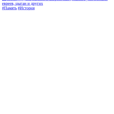
евреев, цыган и других
#Память
#История