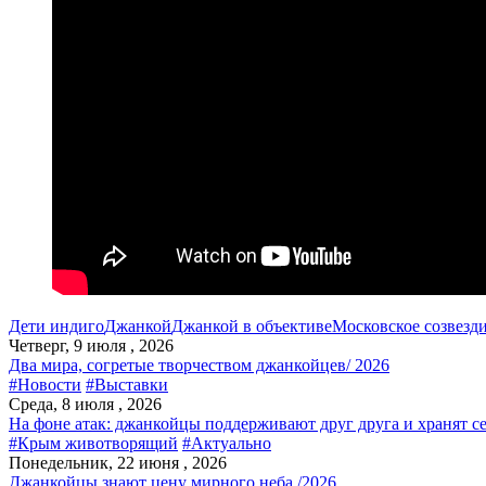
Дети индиго
Джанкой
Джанкой в объективе
Московское созвезд
Четверг, 9 июля , 2026
Два мира, согретые творчеством джанкойцев/ 2026
#Новости
#Выставки
Среда, 8 июля , 2026
На фоне атак: джанкойцы поддерживают друг друга и хранят с
#Крым животворящий
#Актуально
Понедельник, 22 июня , 2026
Джанкойцы знают цену мирного неба /2026