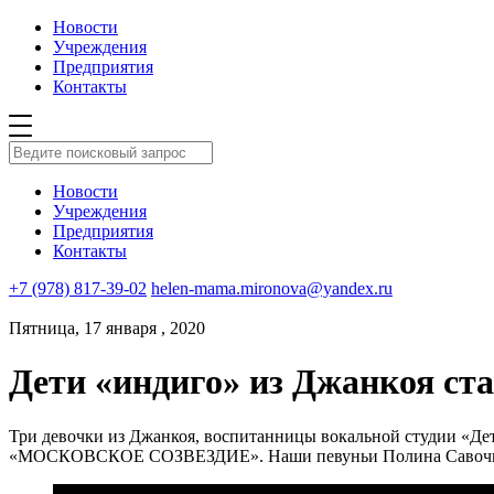
Новости
Учреждения
Предприятия
Контакты
Новости
Учреждения
Предприятия
Контакты
+7 (978) 817-39-02
helen-mama.mironova@yandex.ru
Пятница, 17 января , 2020
Дети «индиго» из Джанкоя ст
Три девочки из Джанкоя, воспитанницы вокальной студии «Де
«МОСКОВСКОЕ СОЗВЕЗДИЕ». Наши певуньи Полина Савочкина, Д