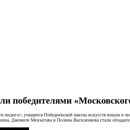
али победителями «Московского
ти индиго», учащиеся Победненской школы искусств вошли в ч
жемиле Мензатова и Полина Василенкова стали обладательница