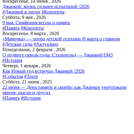
Воскресенье, 14 июня , 2026
Джанкой: жизнь сильнее испытаний /2026
#Джанкой в лицах
#Концерты
Суббота, 9 мая , 2026
9 мая. Симфония весны и память
#Память
#Концерты
Воскресенье, 8 марта , 2026
«Мамочка» — опора детской психики /8 марта о главном
#Детские сады
#Актуально
Понедельник, 2 февраля , 2026
О подвиге сквозь годы: Сталинград — Джанкой/1943
#История
Четверг, 1 января , 2026
Как Новый год встречал Джанкой /2026
#События
#Театр
Суббота, 21 июня , 2025
22 июня — День памяти и скорби: как Джанкое уничтожали
евреев, цыган и других
#Память
#История