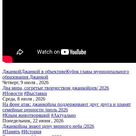
Джанкой
Джанкой в объективе
Кубок главы муниципального
образования Джанкой
Четверг, 9 июля , 2026
Два мира, согретые творчеством джанкойцев/ 2026
#Новости
#Выставки
Среда, 8 июля , 2026
На фоне атак: джанкойцы поддерживают друг друга и хранят
семейные ценности /июль 2026
#Крым животворящий
#Актуально
Понедельник, 22 июня , 2026
Джанкойцы знают цену мирного неба /2026
#Память
#История