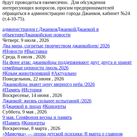
будут проводиться ежемесячно. Для обсуждения
интересующих вопросов, просим предпринимателей
обращаться в администрацию города Джанкоя, кабинет №24
(т.4-10-75).
администрация г.Джанкоя
Джанкой
Джанкой в
объективе
Джанкойские новости
Четверг, 9 июля , 2026
Два мира, согретые творчеством джанкойцев/ 2026
#Новости
#Выставки
Среда, 8 июля , 2026
На фоне атак: джанкойцы поддерживают друг друга и хранят
семейные ценности /июль 2026
#Крым животворящий
#Актуально
Понедельник, 22 июня , 2026
Джанкойцы знают цену мирного неба /2026
#Память
#История
Воскресенье, 14 июня , 2026
Джанкой: жизнь сильнее испытаний /2026
#Джанкой в лицах
#Концерты
Суббота, 9 мая , 2026
9 мая. Симфония весны и память
#Память
#Концерты
Воскресенье, 8 марта , 2026
«Мамочка» — опора детской психики /8 марта о главном