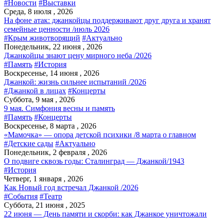
#Новости
#Выставки
Среда, 8 июля , 2026
На фоне атак: джанкойцы поддерживают друг друга и хранят
семейные ценности /июль 2026
#Крым животворящий
#Актуально
Понедельник, 22 июня , 2026
Джанкойцы знают цену мирного неба /2026
#Память
#История
Воскресенье, 14 июня , 2026
Джанкой: жизнь сильнее испытаний /2026
#Джанкой в лицах
#Концерты
Суббота, 9 мая , 2026
9 мая. Симфония весны и память
#Память
#Концерты
Воскресенье, 8 марта , 2026
«Мамочка» — опора детской психики /8 марта о главном
#Детские сады
#Актуально
Понедельник, 2 февраля , 2026
О подвиге сквозь годы: Сталинград — Джанкой/1943
#История
Четверг, 1 января , 2026
Как Новый год встречал Джанкой /2026
#События
#Театр
Суббота, 21 июня , 2025
22 июня — День памяти и скорби: как Джанкое уничтожали