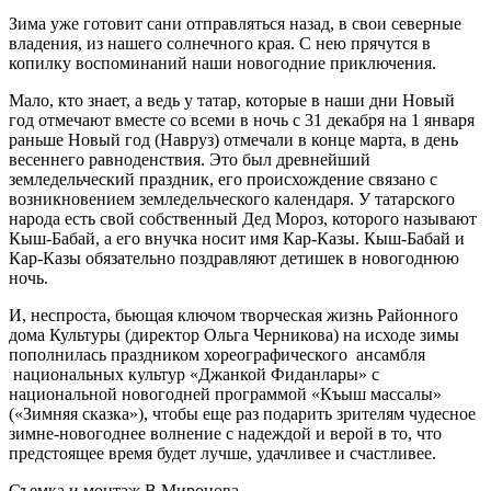
Зима уже готовит сани отправляться назад, в свои северные
владения, из нашего солнечного края. С нею прячутся в
копилку воспоминаний наши новогодние приключения.
Мало, кто знает, а ведь у татар, которые в наши дни Новый
год отмечают вместе со всеми в ночь с 31 декабря на 1 января
раньше Новый год (Навруз) отмечали в конце марта, в день
весеннего равноденствия. Это был древнейший
земледельческий праздник, его происхождение связано с
возникновением земледельческого календаря. У татарского
народа есть свой собственный Дед Мороз, которого называют
Кыш-Бабай, а его внучка носит имя Кар-Казы. Кыш-Бабай и
Кар-Казы обязательно поздравляют детишек в новогоднюю
ночь.
И, неспроста, бьющая ключом творческая жизнь Районного
дома Культуры (директор Ольга Черникова) на исходе зимы
пополнилась праздником хореографического ансамбля
национальных культур «Джанкой Фиданлары» с
национальной новогодней программой «Къыш массалы»
(«Зимняя сказка»), чтобы еще раз подарить зрителям чудесное
зимне-новогоднее волнение с надеждой и верой в то, что
предстоящее время будет лучше, удачливее и счастливее.
Съемка и монтаж В.Миронова