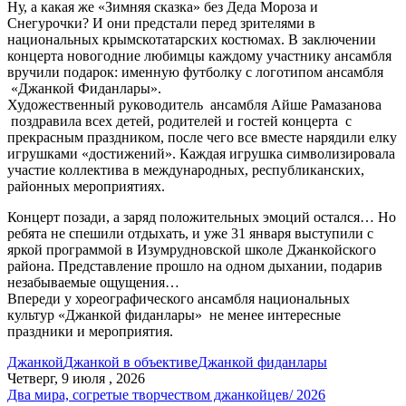
Ну, а какая же «Зимняя сказка» без Деда Мороза и
Снегурочки? И они предстали перед зрителями в
национальных крымскотатарских костюмах. В заключении
концерта новогодние любимцы каждому участнику ансамбля
вручили подарок: именную футболку с логотипом ансамбля
«Джанкой Фиданлары».
Художественный руководитель ансамбля Айше Рамазанова
поздравила всех детей, родителей и гостей концерта с
прекрасным праздником, после чего все вместе нарядили елку
игрушками «достижений». Каждая игрушка символизировала
участие коллектива в международных, республиканских,
районных мероприятиях.
Концерт позади, а заряд положительных эмоций остался… Но
ребята не спешили отдыхать, и уже 31 января выступили с
яркой программой в Изумрудновской школе Джанкойского
района. Представление прошло на одном дыхании, подарив
незабываемые ощущения…
Впереди у хореографического ансамбля национальных
культур «Джанкой фиданлары» не менее интересные
праздники и мероприятия.
Джанкой
Джанкой в объективе
Джанкой фиданлары
Четверг, 9 июля , 2026
Два мира, согретые творчеством джанкойцев/ 2026