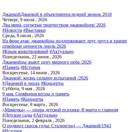
Джанкой
Джанкой в объективе
последний звонок 2018
Четверг, 9 июля , 2026
Два мира, согретые творчеством джанкойцев/ 2026
#Новости
#Выставки
Среда, 8 июля , 2026
На фоне атак: джанкойцы поддерживают друг друга и хранят
семейные ценности /июль 2026
#Крым животворящий
#Актуально
Понедельник, 22 июня , 2026
Джанкойцы знают цену мирного неба /2026
#Память
#История
Воскресенье, 14 июня , 2026
Джанкой: жизнь сильнее испытаний /2026
#Джанкой в лицах
#Концерты
Суббота, 9 мая , 2026
9 мая. Симфония весны и память
#Память
#Концерты
Воскресенье, 8 марта , 2026
«Мамочка» — опора детской психики /8 марта о главном
#Детские сады
#Актуально
Понедельник, 2 февраля , 2026
О подвиге сквозь годы: Сталинград — Джанкой/1943
#История