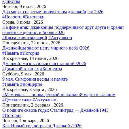
единства
Четверг, 9 июля , 2026
Два мира, согретые творчеством джанкойцев/ 2026
#Новости
#Выставки
Среда, 8 июля , 2026
На фоне атак: джанкойцы поддерживают друг друга и хранят
семейные ценности /июль 2026
#Крым животворящий
#Актуально
Понедельник, 22 июня , 2026
Джанкойцы знают цену мирного неба /2026
#Память
#История
Воскресенье, 14 июня , 2026
Джанкой: жизнь сильнее испытаний /2026
#Джанкой в лицах
#Концерты
Суббота, 9 мая , 2026
9 мая. Симфония весны и память
#Память
#Концерты
Воскресенье, 8 марта , 2026
«Мамочка» — опора детской психики /8 марта о главном
#Детские сады
#Актуально
Понедельник, 2 февраля , 2026
О подвиге сквозь годы: Сталинград — Джанкой/1943
#История
Четверг, 1 января , 2026
Как Новый год встречал Джанкой /2026