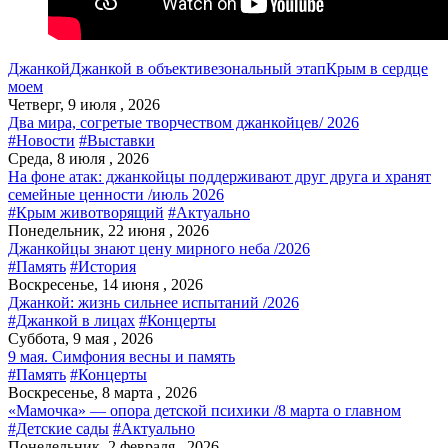
Джанкой
Джанкой в объективе
зональный этап
Крым в сердце
моем
Четверг, 9 июля , 2026
Два мира, согретые творчеством джанкойцев/ 2026
#Новости
#Выставки
Среда, 8 июля , 2026
На фоне атак: джанкойцы поддерживают друг друга и хранят
семейные ценности /июль 2026
#Крым животворящий
#Актуально
Понедельник, 22 июня , 2026
Джанкойцы знают цену мирного неба /2026
#Память
#История
Воскресенье, 14 июня , 2026
Джанкой: жизнь сильнее испытаний /2026
#Джанкой в лицах
#Концерты
Суббота, 9 мая , 2026
9 мая. Симфония весны и память
#Память
#Концерты
Воскресенье, 8 марта , 2026
«Мамочка» — опора детской психики /8 марта о главном
#Детские сады
#Актуально
Понедельник, 2 февраля , 2026