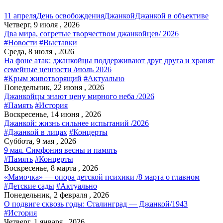
11 апреля
День освобождения
Джанкой
Джанкой в объективе
Четверг, 9 июля , 2026
Два мира, согретые творчеством джанкойцев/ 2026
#Новости
#Выставки
Среда, 8 июля , 2026
На фоне атак: джанкойцы поддерживают друг друга и хранят
семейные ценности /июль 2026
#Крым животворящий
#Актуально
Понедельник, 22 июня , 2026
Джанкойцы знают цену мирного неба /2026
#Память
#История
Воскресенье, 14 июня , 2026
Джанкой: жизнь сильнее испытаний /2026
#Джанкой в лицах
#Концерты
Суббота, 9 мая , 2026
9 мая. Симфония весны и память
#Память
#Концерты
Воскресенье, 8 марта , 2026
«Мамочка» — опора детской психики /8 марта о главном
#Детские сады
#Актуально
Понедельник, 2 февраля , 2026
О подвиге сквозь годы: Сталинград — Джанкой/1943
#История
Четверг, 1 января , 2026