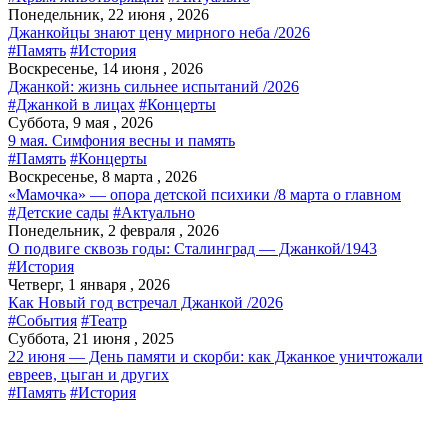
Понедельник, 22 июня , 2026
Джанкойцы знают цену мирного неба /2026
#Память
#История
Воскресенье, 14 июня , 2026
Джанкой: жизнь сильнее испытаний /2026
#Джанкой в лицах
#Концерты
Суббота, 9 мая , 2026
9 мая. Симфония весны и память
#Память
#Концерты
Воскресенье, 8 марта , 2026
«Мамочка» — опора детской психики /8 марта о главном
#Детские сады
#Актуально
Понедельник, 2 февраля , 2026
О подвиге сквозь годы: Сталинград — Джанкой/1943
#История
Четверг, 1 января , 2026
Как Новый год встречал Джанкой /2026
#События
#Театр
Суббота, 21 июня , 2025
22 июня — День памяти и скорби: как Джанкое уничтожали
евреев, цыган и других
#Память
#История