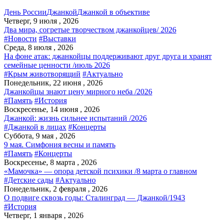
День России
Джанкой
Джанкой в объективе
Четверг, 9 июля , 2026
Два мира, согретые творчеством джанкойцев/ 2026
#Новости
#Выставки
Среда, 8 июля , 2026
На фоне атак: джанкойцы поддерживают друг друга и хранят
семейные ценности /июль 2026
#Крым животворящий
#Актуально
Понедельник, 22 июня , 2026
Джанкойцы знают цену мирного неба /2026
#Память
#История
Воскресенье, 14 июня , 2026
Джанкой: жизнь сильнее испытаний /2026
#Джанкой в лицах
#Концерты
Суббота, 9 мая , 2026
9 мая. Симфония весны и память
#Память
#Концерты
Воскресенье, 8 марта , 2026
«Мамочка» — опора детской психики /8 марта о главном
#Детские сады
#Актуально
Понедельник, 2 февраля , 2026
О подвиге сквозь годы: Сталинград — Джанкой/1943
#История
Четверг, 1 января , 2026