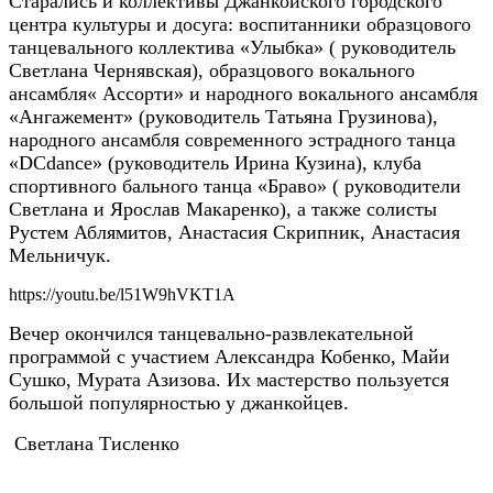
Старались и коллективы Джанкойского городского
центра культуры и досуга: воспитанники
образцового
танце
вального коллектива «Улыбка» ( руководитель
Светлана Чернявская), образцового вокального
ансамбля« Ассорти» и народного вокального ансамбля
«Ангажемент» (руководитель Татьяна Грузинова),
народного ансамбля современного эстрадного танца
«
D
С
dance
» (руководитель Ирина Кузина), клуба
спортивного бального танца «Браво» ( руководители
Светлана и Ярослав Макаренко), а также солисты
Рустем Аблямитов, Анастасия Скрипник, Анастасия
Мельничук.
https://youtu.be/l51W9hVKT1A
Вечер окончился танцевально-развлекательной
программой с участием Александра Кобенко, Майи
Сушко, Мурата Азизова. Их мастерство пользуется
большой популярностью у джанкойцев.
Светлана Тисленко