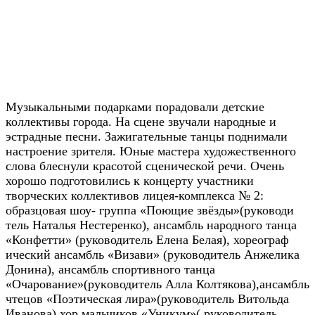
Музыкальными подарками порадовали детские
коллективы города. На сцене звучали народные и
эстрадные песни. Зажигательные танцы поднимали
настроение зрителя. Юные мастера художественного
слова блеснули красотой сценической речи. Очень
хорошо подготовились к концерту участники
творческих коллективов лицея-комплекса № 2:
образцовая шоу- группа «Поющие звёзды»(руководи
тель Наталья Нестеренко), ансамбль народного танца
«Конфетти» (руков
одитель Елена Белая), хореограф
ический ансамбль «Визави» (руководитель Анжелика
Донина), ансамбль спортивного танца
«Очарование»(рук
оводитель Алла Колтякова),ансам
бль
чтецов «Поэтическая лира»(руководите
ль Витольда
Иванова),хор мальчиков «Уникум»( руководитель