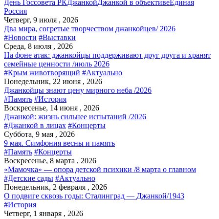
День Госсовета РК
Джанкой
Джанкой в объективе
Единая
Россия
Четверг, 9 июля , 2026
Два мира, согретые творчеством джанкойцев/ 2026
#Новости
#Выставки
Среда, 8 июля , 2026
На фоне атак: джанкойцы поддерживают друг друга и хранят
семейные ценности /июль 2026
#Крым животворящий
#Актуально
Понедельник, 22 июня , 2026
Джанкойцы знают цену мирного неба /2026
#Память
#История
Воскресенье, 14 июня , 2026
Джанкой: жизнь сильнее испытаний /2026
#Джанкой в лицах
#Концерты
Суббота, 9 мая , 2026
9 мая. Симфония весны и память
#Память
#Концерты
Воскресенье, 8 марта , 2026
«Мамочка» — опора детской психики /8 марта о главном
#Детские сады
#Актуально
Понедельник, 2 февраля , 2026
О подвиге сквозь годы: Сталинград — Джанкой/1943
#История
Четверг, 1 января , 2026