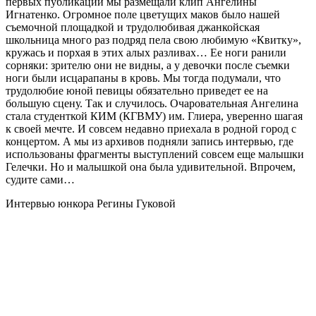
первых публикаций мы размещали клип Ангелины
Игнатенко. Огромное поле цветущих маков было нашей
съемочной площадкой и трудолюбивая джанкойская
школьница много раз подряд пела свою любимую «Квитку»,
кружась и порхая в этих алых разливах… Ее ноги ранили
сорняки: зрителю они не видны, а у девочки после съемки
ноги были исцарапаны в кровь. Мы тогда подумали, что
трудолюбие юной певицы обязательно приведет ее на
большую сцену. Так и случилось. Очаровательная Ангелина
стала студенткой КИМ (КГВМУ) им. Глиера, уверенно шагая
к своей мечте. И совсем недавно приехала в родной город с
концертом. А мы из архивов подняли запись интервью, где
использованы фрагменты выступлений совсем еще малышки
Гелечки. Но и малышкой она была удивительной. Впрочем,
судите сами…
Интервью юнкора Регины Гуковой