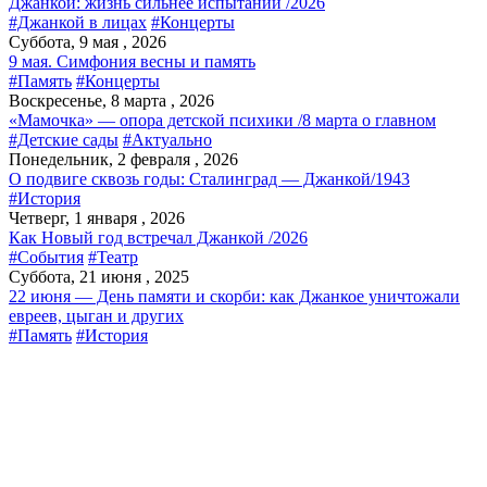
Джанкой: жизнь сильнее испытаний /2026
#Джанкой в лицах
#Концерты
Суббота, 9 мая , 2026
9 мая. Симфония весны и память
#Память
#Концерты
Воскресенье, 8 марта , 2026
«Мамочка» — опора детской психики /8 марта о главном
#Детские сады
#Актуально
Понедельник, 2 февраля , 2026
О подвиге сквозь годы: Сталинград — Джанкой/1943
#История
Четверг, 1 января , 2026
Как Новый год встречал Джанкой /2026
#События
#Театр
Суббота, 21 июня , 2025
22 июня — День памяти и скорби: как Джанкое уничтожали
евреев, цыган и других
#Память
#История