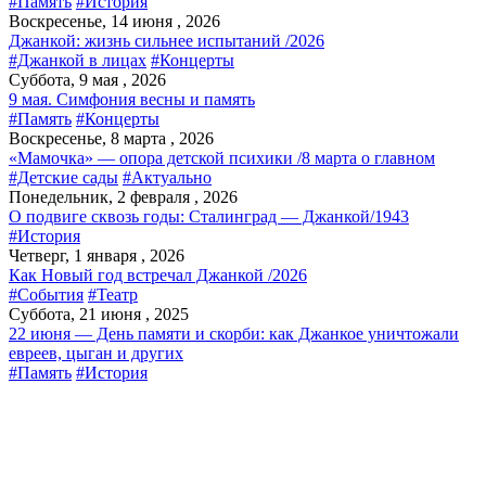
#Память
#История
Воскресенье, 14 июня , 2026
Джанкой: жизнь сильнее испытаний /2026
#Джанкой в лицах
#Концерты
Суббота, 9 мая , 2026
9 мая. Симфония весны и память
#Память
#Концерты
Воскресенье, 8 марта , 2026
«Мамочка» — опора детской психики /8 марта о главном
#Детские сады
#Актуально
Понедельник, 2 февраля , 2026
О подвиге сквозь годы: Сталинград — Джанкой/1943
#История
Четверг, 1 января , 2026
Как Новый год встречал Джанкой /2026
#События
#Театр
Суббота, 21 июня , 2025
22 июня — День памяти и скорби: как Джанкое уничтожали
евреев, цыган и других
#Память
#История