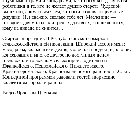
Шумными играми и конкурсами, к которым всегда тянутся
ребятишки и те, кто не желает душою стареть. Чудесной
выпечкой, ароматным чаем, который разливают румяные
девушки. И, неважно, сколько тебе лет: Масленица —
праздник для молодых и зрелых, для всех, кто не ленится,
кому на диване не сидится…
Стартовал праздник II Республиканской ярмаркой
сельскохозяйственной продукции. Широкий ассортимент:
мясо, рыба, колбасные изделия, молочная продукция, овощи,
консервация и многое другое по доступным ценам
предложили горожанам сельхозпроизводители из
Джанкойского, Первомайского, Нижнегорского,
Красноперекопского, Красногвардейского районов и г.Саки.
Концертной программой радовали гостей творческие
коллективы города и района
Видео Ярослава Цветкова