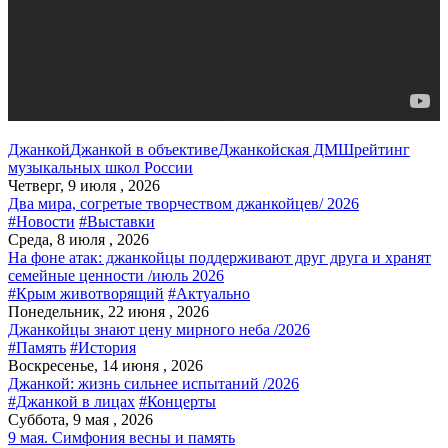
Джанкой
Джанкой в объективе
Джанкойская ДМШ
рейтинг
музыкальных школ России
Четверг, 9 июля , 2026
Два мира, согретые творчеством джанкойцев/ 2026
#Новости
#Выставки
Среда, 8 июля , 2026
На фоне атак: джанкойцы поддерживают друг друга и хранят
семейные ценности /июль 2026
#Крым животворящий
#Актуально
Понедельник, 22 июня , 2026
Джанкойцы знают цену мирного неба /2026
#Память
#История
Воскресенье, 14 июня , 2026
Джанкой: жизнь сильнее испытаний /2026
#Джанкой в лицах
#Концерты
Суббота, 9 мая , 2026
9 мая. Симфония весны и память