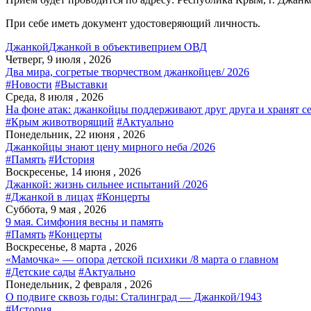
При себе иметь документ удостоверяющий личность.
Джанкой
Джанкой в объективе
прием ОВД
Четверг, 9 июля , 2026
Два мира, согретые творчеством джанкойцев/ 2026
#Новости
#Выставки
Среда, 8 июля , 2026
На фоне атак: джанкойцы поддерживают друг друга и хранят с
#Крым животворящий
#Актуально
Понедельник, 22 июня , 2026
Джанкойцы знают цену мирного неба /2026
#Память
#История
Воскресенье, 14 июня , 2026
Джанкой: жизнь сильнее испытаний /2026
#Джанкой в лицах
#Концерты
Суббота, 9 мая , 2026
9 мая. Симфония весны и память
#Память
#Концерты
Воскресенье, 8 марта , 2026
«Мамочка» — опора детской психики /8 марта о главном
#Детские сады
#Актуально
Понедельник, 2 февраля , 2026
О подвиге сквозь годы: Сталинград — Джанкой/1943
#История