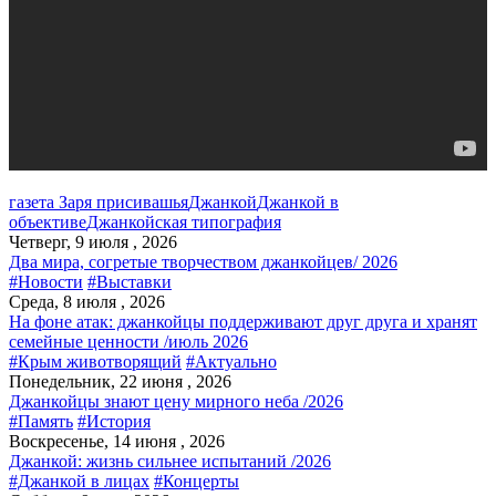
газета Заря присивашья
Джанкой
Джанкой в
объективе
Джанкойская типография
Четверг, 9 июля , 2026
Два мира, согретые творчеством джанкойцев/ 2026
#Новости
#Выставки
Среда, 8 июля , 2026
На фоне атак: джанкойцы поддерживают друг друга и хранят
семейные ценности /июль 2026
#Крым животворящий
#Актуально
Понедельник, 22 июня , 2026
Джанкойцы знают цену мирного неба /2026
#Память
#История
Воскресенье, 14 июня , 2026
Джанкой: жизнь сильнее испытаний /2026
#Джанкой в лицах
#Концерты