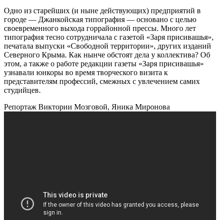
Одно из старейших (и ныне действующих) предприятий в
городе — Джанкойская типография — основано с целью
своевременного выхода горрайонной прессы. Много лет
типография тесно сотрудничала с газетой «Заря присивашья»,
печатала выпуски «Свободной территории», других изданий
Северного Крыма. Как нынче обстоят дела у коллектива? Об
этом, а также о работе редакции газеты «Заря присивашья»
узнавали юнкоры во время творческого визита к
представителям профессий, смежных с увлечением самих
студийцев.
Репортаж Виктории Мозговой, Яника Миронова