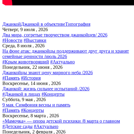
Джанкой
Джанкой в объективе
Типография
Четверг, 9 июля , 2026
Два мира, согретые творчеством джанкойцев/ 2026
#Новости
#Выставки
Среда, 8 июля , 2026
На фоне атак: джанкойцы поддерживают друг друга и хранят
семейные ценности /июль 2026
#Крым животворящий
#Актуально
Понедельник, 22 июня , 2026
Джанкойцы знают цену мирного неба /2026
#Память
#История
Воскресенье, 14 июня , 2026
Джанкой: жизнь сильнее испытаний /2026
#Джанкой в лицах
#Концерты
Суббота, 9 мая , 2026
9 мая. Симфония весны и память
#Память
#Концерты
Воскресенье, 8 марта , 2026
«Мамочка» — опора детской психики /8 марта о главном
#Детские сады
#Актуально
Понедельник, 2 февраля , 2026