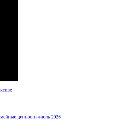
ективе
емейные ценности /июль 2026